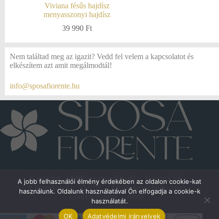
Viviana fésűs hajdísz
menyasszonyi hajdísz
39 990
Ft
Nem találtad meg az igazit? Vedd fel velem a kapcsolatot és
elkészítem azt amit megálmodtál!
info@sposafiorente.hu
Kapcsolat
Elállás a szerződéstől
Információk
A jobb felhasználói élmény érdekében az oldalon cookie-kat
A termékekről
ÁSZF
Adatkezelési tájékoztató
használunk. Oldalunk használatával Ön elfogadja a cookie-k
Esküvői hajdísz
Shop
használatát.
OK
Adatvédelmi irányelvek