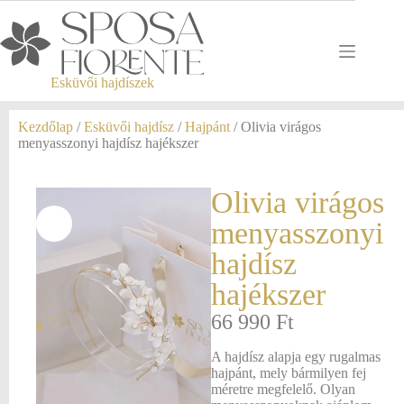
Esküvői hajdíszek
Kezdőlap
/
Esküvői hajdísz
/
Hajpánt
/ Olivia virágos
menyasszonyi hajdísz hajékszer
Olivia virágos
menyasszonyi
hajdísz
hajékszer
66 990
Ft
A hajdísz alapja egy rugalmas
hajpánt, mely bármilyen fej
méretre megfelelő. Olyan