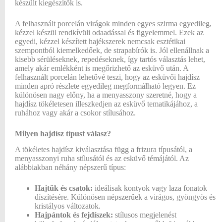
készült kiegészítők is.
A felhasznált porcelán virágok minden egyes szirma egyedileg,
kézzel készül rendkívüli odaadással és figyelemmel. Ezek az
egyedi, kézzel készített hajékszerek nemcsak esztétikai
szempontból kiemelkedőek, de strapabírók is. Jól ellenállnak a
kisebb sérüléseknek, repedéseknek, így tartós választás lehet,
amely akár emlékként is megőrizhető az esküvő után. A
felhasznált porcelán lehetővé teszi, hogy az esküvői hajdísz
minden apró részlete egyedileg megformálható legyen. Ez
különösen nagy előny, ha a menyasszony szeretné, hogy a
hajdísz tökéletesen illeszkedjen az esküvő tematikájához, a
ruhához vagy akár a csokor stílusához.
Milyen hajdísz típust válasz?
A tökéletes hajdísz kiválasztása függ a frizura típusától, a
menyasszonyi ruha stílusától és az esküvő témájától. Az
alábbiakban néhány népszerű típus:
Hajtűk és csatok:
ideálisak kontyok vagy laza fonatok
díszítésére. Különösen népszerűek a virágos, gyöngyös és
kristályos változatok.
Hajpántok és fejdíszek:
stílusos megjelenést