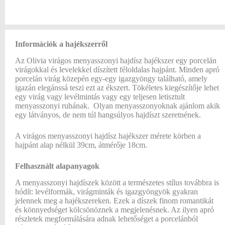
Információk a hajékszerről
Az Olivia virágos menyasszonyi hajdísz hajékszer egy porcelán
virágokkal és levelekkel díszített féloldalas hajpánt. Minden apró
porcelán virág közepén egy-egy igazgyöngy található, amely
igazán elegánssá teszi ezt az ékszert. Tökéletes kiegészítője lehet
egy virág vagy levélmintás vagy egy teljesen letisztult
menyasszonyi ruhának. Olyan menyasszonyoknak ajánlom akik
egy látványos, de nem túl hangsúlyos hajdíszt szeretnének.
A virágos menyasszonyi hajdísz hajékszer mérete körben a
hajpánt alap nélkül 39cm, átmérője 18cm.
Felhasznált alapanyagok
A menyasszonyi hajdíszek között a természetes stílus továbbra is
hódít: levélformák, virágminták és igazgyöngyök gyakran
jelennek meg a hajékszereken. Ezek a díszek finom romantikát
és könnyedséget kölcsönöznek a megjelenésnek. Az ilyen apró
részletek megformálására adnak lehetőséget a porcelánból