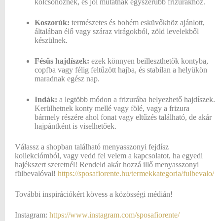
kölcsönöznek, és jól mutatnak egyszerűbb frizurákhoz.
Koszorúk:
természetes és bohém esküvőkhöz ajánlott,
általában élő vagy száraz virágokból, zöld levelekből
készülnek.
Fésűs hajdíszek:
ezek könnyen beilleszthetők kontyba,
copfba vagy félig feltűzött hajba, és stabilan a helyükön
maradnak egész nap.
Indák:
a legtöbb módon a frizurába helyezhető hajdíszek.
Kerülhetnek konty mellé vagy fölé, vagy a frizura
bármely részére ahol fonat vagy eltűzés található, de akár
hajpántként is viselhetőek.
Válassz a shopban található menyasszonyi fejdísz
kollekciómból, vagy vedd fel velem a kapcsolatot, ha egyedi
hajékszert szeretnél! Rendeld akár hozzá illő menyasszonyi
fülbevalóval!
https://sposafiorente.hu/termekkategoria/fulbevalo/
További inspirációkért kövess a közösségi médián!
Instagram:
https://www.instagram.com/sposafiorente/