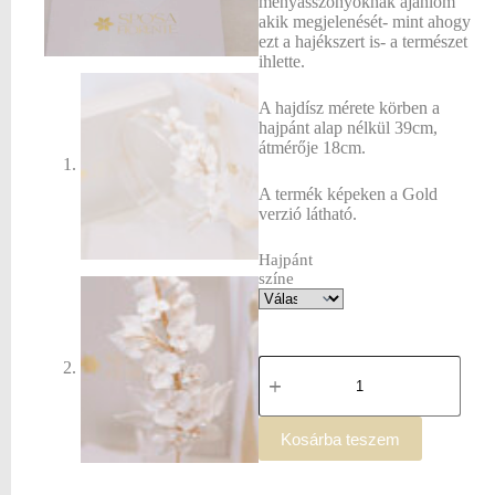
menyasszonyoknak ajánlom
akik megjelenését- mint ahogy
ezt a hajékszert is- a természet
ihlette.
A hajdísz mérete körben a
hajpánt alap nélkül 39cm,
átmérője 18cm.
A termék képeken a Gold
verzió látható.
Hajpánt
színe
Kosárba teszem