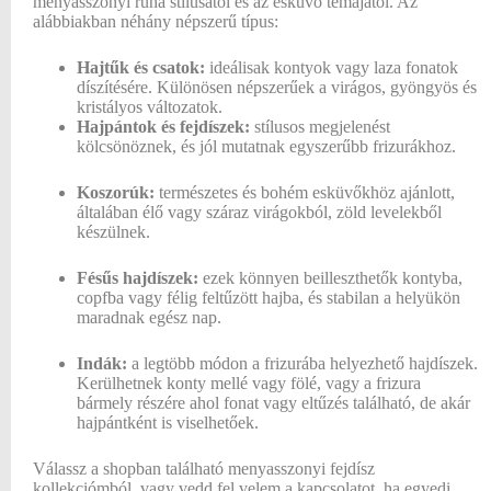
menyasszonyi ruha stílusától és az esküvő témájától. Az
alábbiakban néhány népszerű típus:
Hajtűk és csatok:
ideálisak kontyok vagy laza fonatok
díszítésére. Különösen népszerűek a virágos, gyöngyös és
kristályos változatok.
Hajpántok és fejdíszek:
stílusos megjelenést
kölcsönöznek, és jól mutatnak egyszerűbb frizurákhoz.
Koszorúk:
természetes és bohém esküvőkhöz ajánlott,
általában élő vagy száraz virágokból, zöld levelekből
készülnek.
Fésűs hajdíszek:
ezek könnyen beilleszthetők kontyba,
copfba vagy félig feltűzött hajba, és stabilan a helyükön
maradnak egész nap.
Indák:
a legtöbb módon a frizurába helyezhető hajdíszek.
Kerülhetnek konty mellé vagy fölé, vagy a frizura
bármely részére ahol fonat vagy eltűzés található, de akár
hajpántként is viselhetőek.
Válassz a shopban található menyasszonyi fejdísz
kollekciómból, vagy vedd fel velem a kapcsolatot, ha egyedi