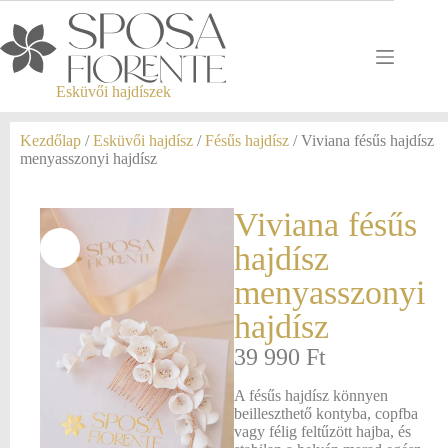
Esküvői hajdíszek
Kezdőlap
/
Esküvői hajdísz
/
Fésűs hajdísz
/ Viviana fésűs hajdísz
menyasszonyi hajdísz
Viviana fésűs
hajdísz
menyasszonyi
hajdísz
39 990
Ft
A fésűs hajdísz könnyen
beilleszthető kontyba, copfba
vagy félig feltűzött hajba, és