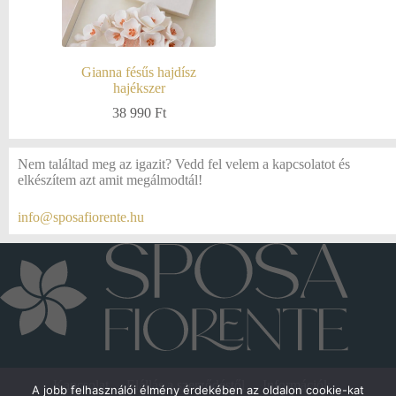
Gianna fésűs hajdísz
hajékszer
38 990
Ft
Nem találtad meg az igazit? Vedd fel velem a kapcsolatot és
elkészítem azt amit megálmodtál!
info@sposafiorente.hu
Kapcsolat
Elállás a szerződéstől
Információk
A jobb felhasználói élmény érdekében az oldalon cookie-kat