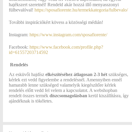
hajékszert szeretnél! Rendeld akár hozzá illő menyasszonyi
fülbevalóval!
https://sposafiorente.hu/termekkategoria/fulbevalo/
További inspirációkért kövess a közösségi médián!
Instagram:
https://www.instagram.com/sposafiorente/
Facebook:
https://www.facebook.com/profile.php?
id=61557203714592
Rendelés
Az esküvői hajdísz
elkészítéséhez átlagosan
2-3 hét
szükséges,
kérlek ezt vedd figyelembe a rendelésnél. Amennyiben ennél
hamarabb lenne szükséged valamelyik kiegészítőre kérlek
rendelés előtt vedd fel velem a kapcsolatot. A webshopban
rendelt összes termék
díszcsomagolásban
kerül kiszállításra, így
ajándéknak is tökéletes.