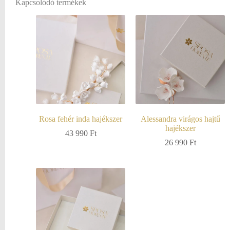
Kapcsolódó termékek
Rosa fehér inda hajékszer
Alessandra virágos hajtű
hajékszer
43 990
Ft
26 990
Ft