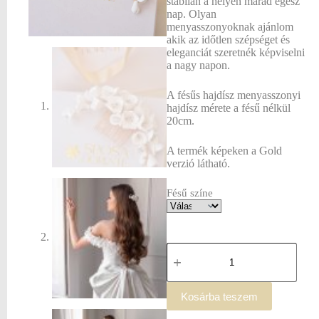
stabilan a helyén marad egész
nap. Olyan
menyasszonyoknak ajánlom
akik az időtlen szépséget és
eleganciát szeretnék képviselni
a nagy napon.
A fésűs hajdísz menyasszonyi
hajdísz mérete a fésű nélkül
20cm.
A termék képeken a Gold
verzió látható.
Fésű színe
Kosárba teszem