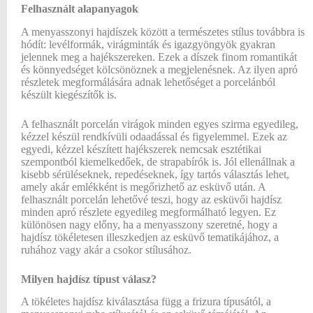
Felhasznált alapanyagok
A menyasszonyi hajdíszek között a természetes stílus továbbra is
hódít: levélformák, virágminták és igazgyöngyök gyakran
jelennek meg a hajékszereken. Ezek a díszek finom romantikát
és könnyedséget kölcsönöznek a megjelenésnek. Az ilyen apró
részletek megformálására adnak lehetőséget a porcelánból
készült kiegészítők is.
A felhasznált porcelán virágok minden egyes szirma egyedileg,
kézzel készül rendkívüli odaadással és figyelemmel. Ezek az
egyedi, kézzel készített hajékszerek nemcsak esztétikai
szempontból kiemelkedőek, de strapabírók is. Jól ellenállnak a
kisebb sérüléseknek, repedéseknek, így tartós választás lehet,
amely akár emlékként is megőrizhető az esküvő után. A
felhasznált porcelán lehetővé teszi, hogy az esküvői hajdísz
minden apró részlete egyedileg megformálható legyen. Ez
különösen nagy előny, ha a menyasszony szeretné, hogy a
hajdísz tökéletesen illeszkedjen az esküvő tematikájához, a
ruhához vagy akár a csokor stílusához.
Milyen hajdísz típust válasz?
A tökéletes hajdísz kiválasztása függ a frizura típusától, a