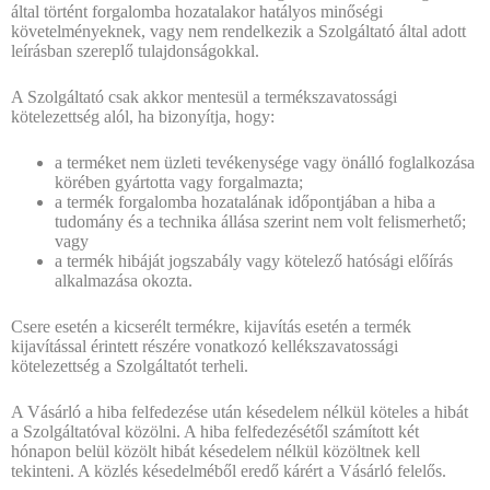
által történt forgalomba hozatalakor hatályos minőségi
követelményeknek, vagy nem rendelkezik a Szolgáltató által adott
leírásban szereplő tulajdonságokkal.
A Szolgáltató csak akkor mentesül a termékszavatossági
kötelezettség alól, ha bizonyítja, hogy:
a terméket nem üzleti tevékenysége vagy önálló foglalkozása
körében gyártotta vagy forgalmazta;
a termék forgalomba hozatalának időpontjában a hiba a
tudomány és a technika állása szerint nem volt felismerhető;
vagy
a termék hibáját jogszabály vagy kötelező hatósági előírás
alkalmazása okozta.
Csere esetén a kicserélt termékre, kijavítás esetén a termék
kijavítással érintett részére vonatkozó kellékszavatossági
kötelezettség a Szolgáltatót terheli.
A Vásárló a hiba felfedezése után késedelem nélkül köteles a hibát
a Szolgáltatóval közölni. A hiba felfedezésétől számított két
hónapon belül közölt hibát késedelem nélkül közöltnek kell
tekinteni. A közlés késedelméből eredő kárért a Vásárló felelős.