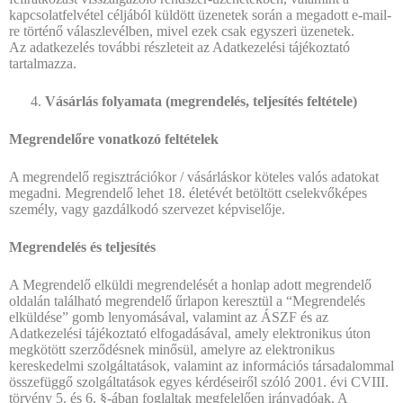
kapcsolatfelvétel céljából küldött üzenetek során a megadott e-mail-
re történő válaszlevélben, mivel ezek csak egyszeri üzenetek.
Az adatkezelés további részleteit az Adatkezelési tájékoztató
tartalmazza.
Vásárlás folyamata (megrendelés, teljesítés feltétele)
Megrendelőre vonatkozó feltételek
A megrendelő regisztrációkor / vásárláskor köteles valós adatokat
megadni. Megrendelő lehet 18. életévét betöltött cselekvőképes
személy, vagy gazdálkodó szervezet képviselője.
Megrendelés és teljesítés
A Megrendelő elküldi megrendelését a honlap adott megrendelő
oldalán található megrendelő űrlapon keresztül a “Megrendelés
elküldése” gomb lenyomásával, valamint az ÁSZF és az
Adatkezelési tájékoztató elfogadásával, amely elektronikus úton
megkötött szerződésnek minősül, amelyre az elektronikus
kereskedelmi szolgáltatások, valamint az információs társadalommal
összefüggő szolgáltatások egyes kérdéseiről szóló 2001. évi CVIII.
törvény 5. és 6. §-ában foglaltak megfelelően irányadóak. A