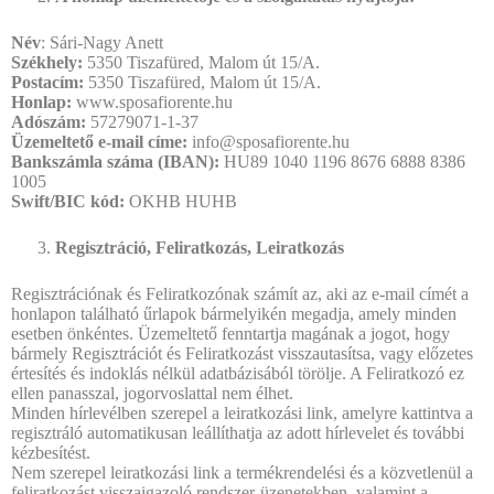
Név
: Sári-Nagy Anett
Székhely:
5350 Tiszafüred, Malom út 15/A.
Postacím:
5350 Tiszafüred, Malom út 15/A.
Honlap:
www.sposafiorente.hu
Adószám:
57279071-1-37
Üzemeltető e-mail címe:
info@sposafiorente.hu
Bankszámla száma (IBAN):
HU89 1040 1196 8676 6888 8386
1005
Swift/BIC kód:
OKHB HUHB
Regisztráció, Feliratkozás, Leiratkozás
Regisztrációnak és Feliratkozónak számít az, aki az e-mail címét a
honlapon található űrlapok bármelyikén megadja, amely minden
esetben önkéntes. Üzemeltető fenntartja magának a jogot, hogy
bármely Regisztrációt és Feliratkozást visszautasítsa, vagy előzetes
értesítés és indoklás nélkül adatbázisából törölje. A Feliratkozó ez
ellen panasszal, jogorvoslattal nem élhet.
Minden hírlevélben szerepel a leiratkozási link, amelyre kattintva a
regisztráló automatikusan leállíthatja az adott hírlevelet és további
kézbesítést.
Nem szerepel leiratkozási link a termékrendelési és a közvetlenül a
feliratkozást visszaigazoló rendszer-üzenetekben, valamint a