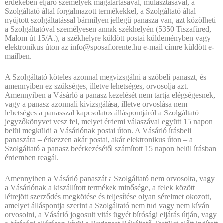
érdekében eljáró személyek magatartásával, mulasztásával, a
Szolgáltató által forgalmazott termékekkel, a Szolgáltató által
nyújtott szolgáltatással bármilyen jellegű panasza van, azt közölheti
a Szolgáltatóval személyesen annak székhelyén (5350 Tiszafüred,
Malom út 15/A.), a székhelyre küldött postai küldeményben vagy
elektronikus úton az info@sposafiorente.hu e-mail címre küldött e-
mailben.
A Szolgáltató köteles azonnal megvizsgálni a szóbeli panaszt, és
amennyiben ez szükséges, illetve lehetséges, orvosolja azt.
Amennyiben a Vásárló a panasz kezelését nem tartja elégségesnek,
vagy a panasz azonnali kivizsgálása, illetve orvoslása nem
lehetséges a panasszal kapcsolatos álláspontjáról a Szolgáltató
jegyzőkönyvet vesz fel, melyet érdemi válaszával együtt 15 napon
belül megküldi a Vásárlónak postai úton. A Vásárló írásbeli
panaszára – érkezzen akár postai, akár elektronikus úton – a
Szolgáltató a panasz beérkezésétől számított 15 napon belül írásban
érdemben reagál.
Amennyiben a Vásárló panaszát a Szolgáltató nem orvosolta, vagy
a Vásárlónak a kiszállított termékek minősége, a felek között
létrejött szerződés megkötése és teljesítése olyan sérelmet okozott,
amelyet álláspontja szerint a Szolgáltató nem tud vagy nem kíván
orvosolni, a Vásárló jogosult vitás ügyét bírósági eljárás útján, vagy