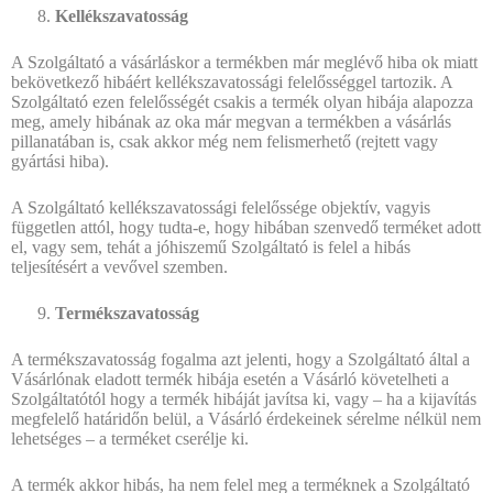
Kellékszavatosság
A Szolgáltató a vásárláskor a termékben már meglévő hiba ok miatt
bekövetkező hibáért kellékszavatossági felelősséggel tartozik. A
Szolgáltató ezen felelősségét csakis a termék olyan hibája alapozza
meg, amely hibának az oka már megvan a termékben a vásárlás
pillanatában is, csak akkor még nem felismerhető (rejtett vagy
gyártási hiba).
A Szolgáltató kellékszavatossági felelőssége objektív, vagyis
független attól, hogy tudta-e, hogy hibában szenvedő terméket adott
el, vagy sem, tehát a jóhiszemű Szolgáltató is felel a hibás
teljesítésért a vevővel szemben.
Termékszavatosság
A termékszavatosság fogalma azt jelenti, hogy a Szolgáltató által a
Vásárlónak eladott termék hibája esetén a Vásárló követelheti a
Szolgáltatótól hogy a termék hibáját javítsa ki, vagy – ha a kijavítás
megfelelő határidőn belül, a Vásárló érdekeinek sérelme nélkül nem
lehetséges – a terméket cserélje ki.
A termék akkor hibás, ha nem felel meg a terméknek a Szolgáltató