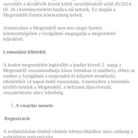
szerződés a távollévők között kötött szerződésekről szóló 45/2014.
(II. 26.) kormányrendelet hatálya alá tartozik. Ez alapján a
Megrendelőt fizetési kötelezettség terheli.
Amennyiben a Megrendelő nem tesz eleget fizetési
kötelezettségének a Szolgáltató megtagadja a megrendelés
teljesítését.
Lemondási feltételek
A leadott megrendelést legkésőbb a leadást követő 2. napig a
Megrendelő visszamondhatja írásos formában (e-mailben), ebben az
esetben a Szolgáltató a megrendelt és kifizetett termék(ek)
ellenértékét 14 napon belül visszautalja. Amennyiben a lemondás
később történik a Megrendelő, a befizetett díjat elveszíti,
visszatérítésére nincs lehetőség.
A vásárlás menete
Regisztráció
A webáruházban történő vásárlás lebonyolításához nincs szükség a
weboldalon regisztrációra.