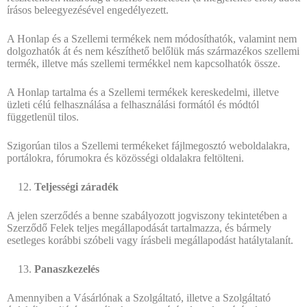
írásos beleegyezésével engedélyezett.
A Honlap és a Szellemi termékek nem módosíthatók, valamint nem
dolgozhatók át és nem készíthető belőlük más származékos szellemi
termék, illetve más szellemi termékkel nem kapcsolhatók össze.
A Honlap tartalma és a Szellemi termékek kereskedelmi, illetve
üzleti célú felhasználása a felhasználási formától és módtól
függetlenül tilos.
Szigorúan tilos a Szellemi termékeket fájlmegosztó weboldalakra,
portálokra, fórumokra és közösségi oldalakra feltölteni.
Teljességi záradék
A jelen szerződés a benne szabályozott jogviszony tekintetében a
Szerződő Felek teljes megállapodását tartalmazza, és bármely
esetleges korábbi szóbeli vagy írásbeli megállapodást hatálytalanít.
Panaszkezelés
Amennyiben a Vásárlónak a Szolgáltató, illetve a Szolgáltató