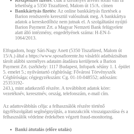
Készpénzes fizetés
: csak a személyes átvétel során van rá
lehetőség a 5350 Tiszafüred, Malom út 15/A. címen
Bankkártyás fizetés:
Az online bankkártyás fizetések a
Barion rendszerén keresztül valósulnak meg. A bankkártya
adatok a kereskedőhöz nem jutnak el. A szolgáltatást nyújtó
Barion Payment Zrt. a Magyar Nemzeti Bank felügyelete
alatt álló intézmény, engedélyének száma: H-EN-I-
1064/2013.
Elfogadom, hogy Sári-Nagy Anett (5350 Tiszafüred, Malom út
15/A.) által a https://www.sposafiorente.hu vásárlói adatbázisában
tárolt alábbi személyes adataim átadásra kerüljenek a Barion
Payment Zrt. (székhely: 1117 Budapest, Infopark sétány 1. I. épület
5. emelet 5.; nyilvántartó cégbíróság: Fővárosi Törvényszék
Cégbírósága; cégjegyzékszám: Cg. 01-10-048552; adószám:
25353192-
243.), mint adatkezelő részére. A továbbított adatok köre:
vezetéknév, keresztnév, ország, telefonszám, e-mail cím.
Az adattovábbítás célja: a felhasználók részére történő
ügyfélszolgálati segítségnyújtás, a tranzakciók visszaigazolása és a
felhasználók védelme érdekében végzett fraud-monitoring.
Banki átutalás (előre utalás)