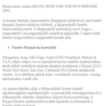
Bankszámla száma (IBAN): HU89 1040 1196 8676 6888 8386
1005
A honlap bármely megrendelési űrlapjának kitöltésével, ahol banki
átutalási fizetési módozat elérhető, a Megrendelőt fizetési
kötelezettség terheli. A Megrendelő tudomásul veszi, hogy a
megrendelés visszaigazolásától számított legkésőbb 7 napon belül
köteles kiegyenlíteni a megrendelt termék árát.
Fizetés Paypal-on keresztül:
Elfogadom, hogy Sári-Nagy Anett (5350 Tiszafüred, Malom út
15/A.) által a https://www.sposafiorente.hu vásárlói adatbázisában
tárolt alábbi személyes adataim átadásra kerüljenek a Paypal (2211
North First Street, San Jose, California 95131)mint adatkezelő
részére. A továbbított adatok köre: vezetéknév, keresztnév, ország,
telefonszám, e-mail cím.
Az adattovábbítás célja: a felhasználók részére történő
ügyfélszolgálati segítségnyújtás, a tranzakciók visszaigazolása és a
felhasználók védelme érdekében végzett fraud-monitoring. A
Paypal fizetési rendszeréről további részletek és információ a
fizetési tájékoztatóban