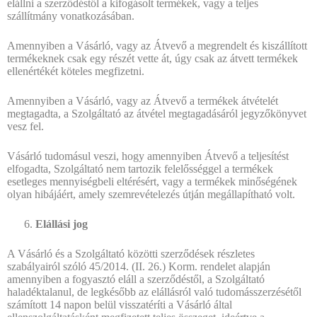
elállni a szerződéstől a kifogásolt termékek, vagy a teljes
szállítmány vonatkozásában.
Amennyiben a Vásárló, vagy az Átvevő a megrendelt és kiszállított
termékeknek csak egy részét vette át, úgy csak az átvett termékek
ellenértékét köteles megfizetni.
Amennyiben a Vásárló, vagy az Átvevő a termékek átvételét
megtagadta, a Szolgáltató az átvétel megtagadásáról jegyzőkönyvet
vesz fel.
Vásárló tudomásul veszi, hogy amennyiben Átvevő a teljesítést
elfogadta, Szolgáltató nem tartozik felelősséggel a termékek
esetleges mennyiségbeli eltérésért, vagy a termékek minőségének
olyan hibájáért, amely szemrevételezés útján megállapítható volt.
Elállási jog
A Vásárló és a Szolgáltató közötti szerződések részletes
szabályairól szóló 45/2014. (II. 26.) Korm. rendelet alapján
amennyiben a fogyasztó eláll a szerződéstől, a Szolgáltató
haladéktalanul, de legkésőbb az elállásról való tudomásszerzésétől
számított 14 napon belül visszatéríti a Vásárló által