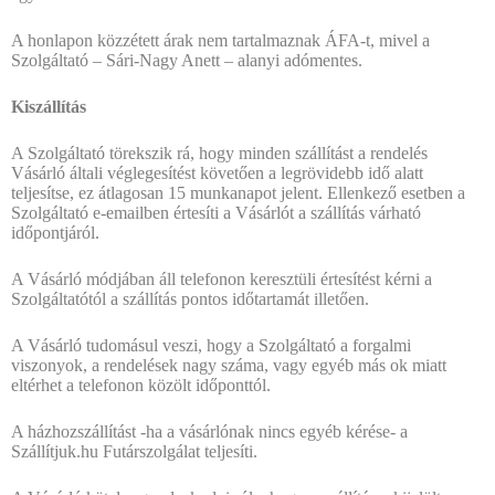
A honlapon közzétett árak nem tartalmaznak ÁFA-t, mivel a
Szolgáltató – Sári-Nagy Anett – alanyi adómentes.
Kiszállítás
A Szolgáltató törekszik rá, hogy minden szállítást a rendelés
Vásárló általi véglegesítést követően a legrövidebb idő alatt
teljesítse, ez átlagosan 15 munkanapot jelent. Ellenkező esetben a
Szolgáltató e-emailben értesíti a Vásárlót a szállítás várható
időpontjáról.
A Vásárló módjában áll telefonon keresztüli értesítést kérni a
Szolgáltatótól a szállítás pontos időtartamát illetően.
A Vásárló tudomásul veszi, hogy a Szolgáltató a forgalmi
viszonyok, a rendelések nagy száma, vagy egyéb más ok miatt
eltérhet a telefonon közölt időponttól.
A házhozszállítást -ha a vásárlónak nincs egyéb kérése- a
Szállítjuk.hu Futárszolgálat teljesíti.