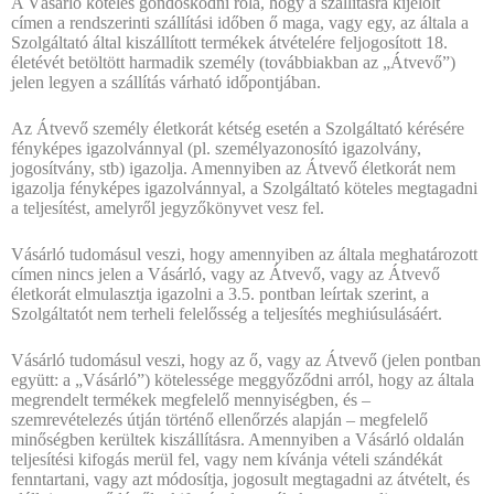
A Vásárló köteles gondoskodni róla, hogy a szállításra kijelölt
címen a rendszerinti szállítási időben ő maga, vagy egy, az általa a
Szolgáltató által kiszállított termékek átvételére feljogosított 18.
életévét betöltött harmadik személy (továbbiakban az „Átvevő”)
jelen legyen a szállítás várható időpontjában.
Az Átvevő személy életkorát kétség esetén a Szolgáltató kérésére
fényképes igazolvánnyal (pl. személyazonosító igazolvány,
jogosítvány, stb) igazolja. Amennyiben az Átvevő életkorát nem
igazolja fényképes igazolvánnyal, a Szolgáltató köteles megtagadni
a teljesítést, amelyről jegyzőkönyvet vesz fel.
Vásárló tudomásul veszi, hogy amennyiben az általa meghatározott
címen nincs jelen a Vásárló, vagy az Átvevő, vagy az Átvevő
életkorát elmulasztja igazolni a 3.5. pontban leírtak szerint, a
Szolgáltatót nem terheli felelősség a teljesítés meghiúsulásáért.
Vásárló tudomásul veszi, hogy az ő, vagy az Átvevő (jelen pontban
együtt: a „Vásárló”) kötelessége meggyőződni arról, hogy az általa
megrendelt termékek megfelelő mennyiségben, és –
szemrevételezés útján történő ellenőrzés alapján – megfelelő
minőségben kerültek kiszállításra. Amennyiben a Vásárló oldalán
teljesítési kifogás merül fel, vagy nem kívánja vételi szándékát
fenntartani, vagy azt módosítja, jogosult megtagadni az átvételt, és