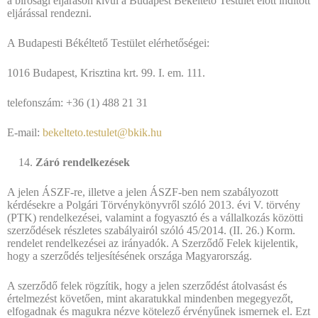
a bírósági eljáráson kívül a Budapest Békéltető Testület előtt indított
eljárással rendezni.
A Budapesti Békéltető Testület elérhetőségei:
1016 Budapest, Krisztina krt. 99. I. em. 111.
telefonszám: +36 (1) 488 21 31
E-mail:
bekelteto.testulet@bkik.hu
Záró rendelkezések
A jelen ÁSZF-re, illetve a jelen ÁSZF-ben nem szabályozott
kérdésekre a Polgári Törvénykönyvről szóló 2013. évi V. törvény
(PTK) rendelkezései, valamint a fogyasztó és a vállalkozás közötti
szerződések részletes szabályairól szóló 45/2014. (II. 26.) Korm.
rendelet rendelkezései az irányadók. A Szerződő Felek kijelentik,
hogy a szerződés teljesítésének országa Magyarország.
A szerződő felek rögzítik, hogy a jelen szerződést átolvasást és
értelmezést követően, mint akaratukkal mindenben megegyezőt,
elfogadnak és magukra nézve kötelező érvényűnek ismernek el. Ezt