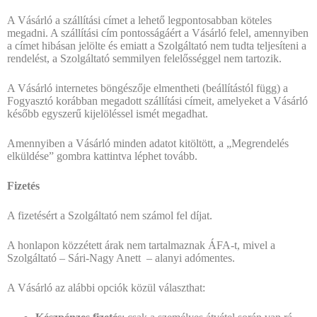
A Vásárló a szállítási címet a lehető legpontosabban köteles
megadni. A szállítási cím pontosságáért a Vásárló felel, amennyiben
a címet hibásan jelölte és emiatt a Szolgáltató nem tudta teljesíteni a
rendelést, a Szolgáltató semmilyen felelősséggel nem tartozik.
A Vásárló internetes böngészője elmentheti (beállítástól függ) a
Fogyasztó korábban megadott szállítási címeit, amelyeket a Vásárló
később egyszerű kijelöléssel ismét megadhat.
Amennyiben a Vásárló minden adatot kitöltött, a „Megrendelés
elküldése” gombra kattintva léphet tovább.
Fizetés
A fizetésért a Szolgáltató nem számol fel díjat.
A honlapon közzétett árak nem tartalmaznak ÁFA-t, mivel a
Szolgáltató – Sári-Nagy Anett – alanyi adómentes.
A Vásárló az alábbi opciók közül választhat: