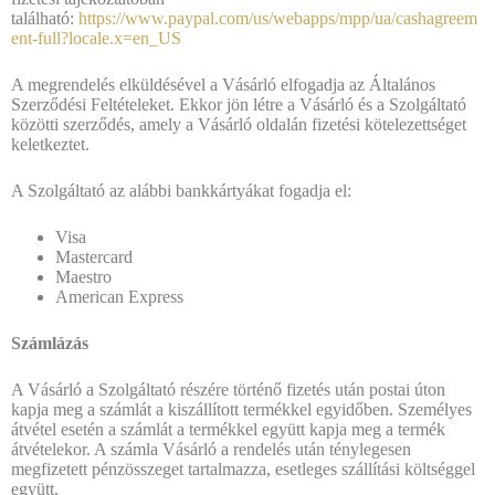
található:
https://www.paypal.com/us/webapps/mpp/ua/cashagreem
ent-full?locale.x=en_US
A megrendelés elküldésével a Vásárló elfogadja az Általános
Szerződési Feltételeket. Ekkor jön létre a Vásárló és a Szolgáltató
közötti szerződés, amely a Vásárló oldalán fizetési kötelezettséget
keletkeztet.
A Szolgáltató az alábbi bankkártyákat fogadja el:
Visa
Mastercard
Maestro
American Express
Számlázás
A Vásárló a Szolgáltató részére történő fizetés után postai úton
kapja meg a számlát a kiszállított termékkel egyidőben. Személyes
átvétel esetén a számlát a termékkel együtt kapja meg a termék
átvételekor. A számla Vásárló a rendelés után ténylegesen
megfizetett pénzösszeget tartalmazza, esetleges szállítási költséggel
együtt.