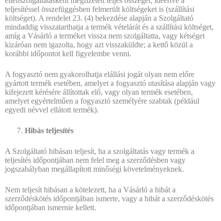
ellenszolgáltatásként megfizetett teljes összeget, ideértve a
teljesítéssel összefüggésben felmerült költségeket is (szállítási
költséget). A rendelet 23. (4) bekezdése alapján a Szolgáltató
mindaddig visszatarthatja a termék vételárát és a szállítási költséget,
amíg a Vásárló a terméket vissza nem szolgáltatta, vagy kétséget
kizáróan nem igazolta, hogy azt visszaküldte; a kettő közül a
korábbi időpontot kell figyelembe venni.
A fogyasztó nem gyakorolhatja elállási jogát olyan nem előre
gyártott termék esetében, amelyet a fogyasztó utasítása alapján vagy
kifejezett kérésére állítottak elő, vagy olyan termék esetében,
amelyet egyértelműen a fogyasztó személyére szabtak (például
egyedi névvel ellátott termék).
Hibás teljesítés
A Szolgáltató hibásan teljesít, ha a szolgáltatás vagy termék a
teljesítés időpontjában nem felel meg a szerződésben vagy
jogszabályban megállapított minőségi követelményeknek.
Nem teljesít hibásan a kötelezett, ha a Vásárló a hibát a
szerződéskötés időpontjában ismerte, vagy a hibát a szerződéskötés
időpontjában ismernie kellett.