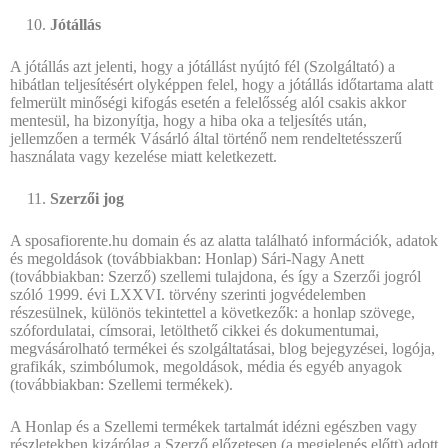
Jótállás
A jótállás azt jelenti, hogy a jótállást nyújtó fél (Szolgáltató) a
hibátlan teljesítésért olyképpen felel, hogy a jótállás időtartama alatt
felmerült minőségi kifogás esetén a felelősség alól csakis akkor
mentesül, ha bizonyítja, hogy a hiba oka a teljesítés után,
jellemzően a termék Vásárló által történő nem rendeltetésszerű
használata vagy kezelése miatt keletkezett.
Szerzői jog
A sposafiorente.hu domain és az alatta található információk, adatok
és megoldások (továbbiakban: Honlap) Sári-Nagy Anett
(továbbiakban: Szerző) szellemi tulajdona, és így a Szerzői jogról
szóló 1999. évi LXXVI. törvény szerinti jogvédelemben
részesülnek, különös tekintettel a következők: a honlap szövege,
szófordulatai, címsorai, letölthető cikkei és dokumentumai,
megvásárolható termékei és szolgáltatásai, blog bejegyzései, logója,
grafikák, szimbólumok, megoldások, média és egyéb anyagok
(továbbiakban: Szellemi termékek).
A Honlap és a Szellemi termékek tartalmát idézni egészben vagy
részletekben kizárólag a Szerző előzetesen (a megjelenés előtt) adott