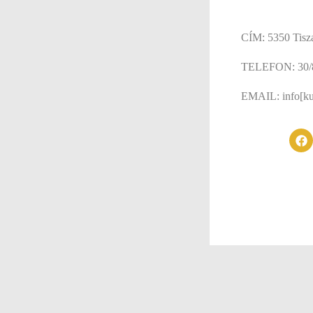
CÍM: 5350 Tisza
TELEFON: 30/
EMAIL: info[ku