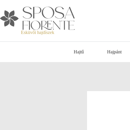
Esküvői hajdíszek
Hajtű
Hajpánt