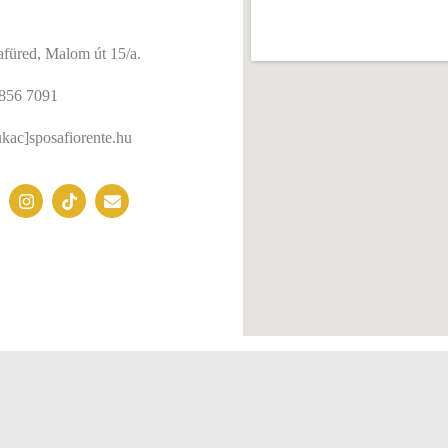
füred, Malom út 15/a.
856 7091
kac]sposafiorente.hu