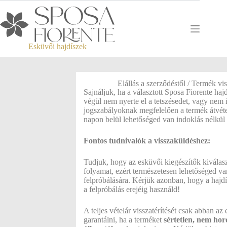
Esküvői hajdíszek
Elállás a szerződéstől / Termék vi
Sajnáljuk, ha a választott Sposa Fiorente haj
végül nem nyerte el a tetszésedet, vagy nem i
jogszabályoknak megfelelően a termék átvéte
napon belül lehetőséged van indoklás nélkül el
Fontos tudnivalók a visszaküldéshez:
Tudjuk, hogy az esküvői kiegészítők kiválas
folyamat, ezért természetesen lehetőséged va
felpróbálására. Kérjük azonban, hogy a hajdí
a felpróbálás erejéig használd!
A teljes vételár visszatérítését csak abban az
garantálni, ha a terméket
sértetlen, nem hord