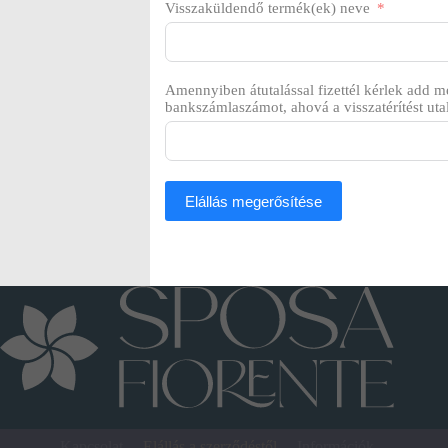
Visszaküldendő termék(ek) neve
Amennyiben átutalással fizettél kérlek add m
bankszámlaszámot, ahová a visszatérítést uta
Elállás megerősítése
Kapcsolat
Elállás a szerződéstől
Információk