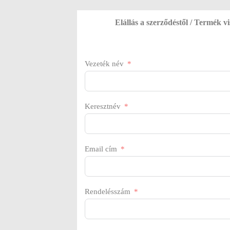
Elállás a szerződéstől / Termék v
Vezeték név
Keresztnév
Email cím
Rendelésszám