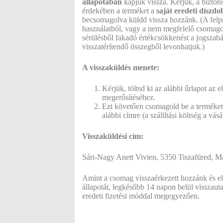
állapotában
kapjuk vissza. Kérjük, a biztons
érdekében a terméket a
saját eredeti díszd
becsomagolva küldd vissza hozzánk. (A felpr
használatból, vagy a nem megfelelő csomagolá
sérülésből fakadó értékcsökkenést a jogszab
visszatérítendő összegből levonhatjuk.)
A visszaküldés menete:
Kérjük, töltsd ki az alábbi űrlapot az e
megerősítéséhez.
Ezt követően csomagold be a terméket,
alábbi címre (a szállítási költség a vásár
Visszaküldési cím:
Sári-Nagy Anett Vivien, 5350 Tiszafüred, M
Amint a csomag visszaérkezett hozzánk és el
állapotát, legkésőbb 14 napon belül visszauta
eredeti fizetési móddal megegyezően.