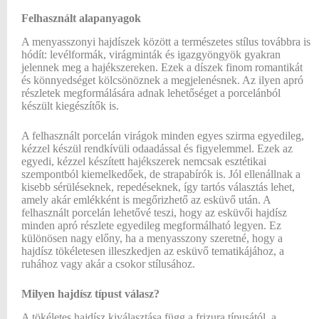
Felhasznált alapanyagok
A menyasszonyi hajdíszek között a természetes stílus továbbra is
hódít: levélformák, virágminták és igazgyöngyök gyakran
jelennek meg a hajékszereken. Ezek a díszek finom romantikát
és könnyedséget kölcsönöznek a megjelenésnek. Az ilyen apró
részletek megformálására adnak lehetőséget a porcelánból
készült kiegészítők is.
A felhasznált porcelán virágok minden egyes szirma egyedileg,
kézzel készül rendkívüli odaadással és figyelemmel. Ezek az
egyedi, kézzel készített hajékszerek nemcsak esztétikai
szempontból kiemelkedőek, de strapabírók is. Jól ellenállnak a
kisebb sérüléseknek, repedéseknek, így tartós választás lehet,
amely akár emlékként is megőrizhető az esküvő után. A
felhasznált porcelán lehetővé teszi, hogy az esküvői hajdísz
minden apró részlete egyedileg megformálható legyen. Ez
különösen nagy előny, ha a menyasszony szeretné, hogy a
hajdísz tökéletesen illeszkedjen az esküvő tematikájához, a
ruhához vagy akár a csokor stílusához.
Milyen hajdísz típust válasz?
A tökéletes hajdísz kiválasztása függ a frizura típusától, a