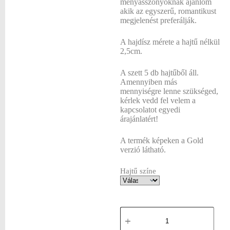
menyasszonyoknak ajánlom
akik az egyszerű, romantikust
megjelenést preferálják.
A hajdísz mérete a hajtű nélkül
2,5cm.
A szett 5 db hajtűből áll.
Amennyiben más
mennyiségre lenne szükséged,
kérlek vedd fel velem a
kapcsolatot egyedi
árajánlatért!
A termék képeken a Gold
verzió látható.
Hajtű színe