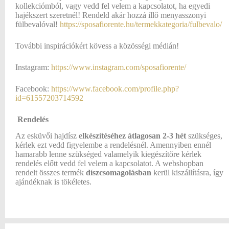
kollekciómból, vagy vedd fel velem a kapcsolatot, ha egyedi
hajékszert szeretnél! Rendeld akár hozzá illő menyasszonyi
fülbevalóval!
https://sposafiorente.hu/termekkategoria/fulbevalo/
További inspirációkért kövess a közösségi médián!
Instagram:
https://www.instagram.com/sposafiorente/
Facebook:
https://www.facebook.com/profile.php?
id=61557203714592
Rendelés
Az esküvői hajdísz
elkészítéséhez átlagosan
2-3 hét
szükséges,
kérlek ezt vedd figyelembe a rendelésnél. Amennyiben ennél
hamarabb lenne szükséged valamelyik kiegészítőre kérlek
rendelés előtt vedd fel velem a kapcsolatot. A webshopban
rendelt összes termék
díszcsomagolásban
kerül kiszállításra, így
ajándéknak is tökéletes.