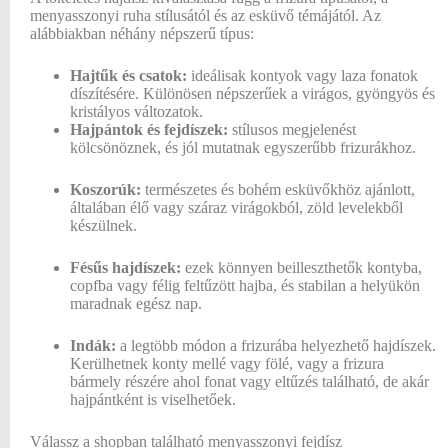
menyasszonyi ruha stílusától és az esküvő témájától. Az
alábbiakban néhány népszerű típus:
Hajtűk és csatok:
ideálisak kontyok vagy laza fonatok
díszítésére. Különösen népszerűek a virágos, gyöngyös és
kristályos változatok.
Hajpántok és fejdíszek:
stílusos megjelenést
kölcsönöznek, és jól mutatnak egyszerűbb frizurákhoz.
Koszorúk:
természetes és bohém esküvőkhöz ajánlott,
általában élő vagy száraz virágokból, zöld levelekből
készülnek.
Fésűs hajdíszek:
ezek könnyen beilleszthetők kontyba,
copfba vagy félig feltűzött hajba, és stabilan a helyükön
maradnak egész nap.
Indák:
a legtöbb módon a frizurába helyezhető hajdíszek.
Kerülhetnek konty mellé vagy fölé, vagy a frizura
bármely részére ahol fonat vagy eltűzés található, de akár
hajpántként is viselhetőek.
Válassz a shopban található menyasszonyi fejdísz