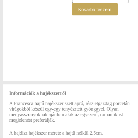
Kosárba teszem
Információk a hajékszerről
A Francesca hajtű hajékszer szett apró, részletgazdag porcelán
virágokból készül egy-egy tenyésztett gyönggyel. Olyan
menyasszonyoknak ajánlom akik az egyszerű, romantikust
megjelenést preferálják.
A hajdísz hajékszer mérete a hajtű nélkül 2,5cm.