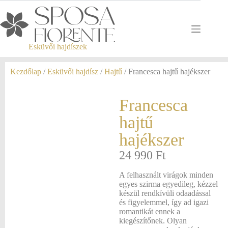
Esküvői hajdíszek
Kezdőlap
/
Esküvői hajdísz
/
Hajtű
/ Francesca hajtű hajékszer
Francesca
hajtű
hajékszer
24 990
Ft
A felhasznált virágok minden
egyes szirma egyedileg, kézzel
készül rendkívüli odaadással
és figyelemmel, így ad igazi
romantikát ennek a
kiegészítőnek. Olyan