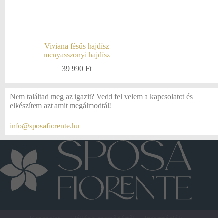
Viviana fésűs hajdísz
menyasszonyi hajdísz
39 990
Ft
Nem találtad meg az igazit? Vedd fel velem a kapcsolatot és
elkészítem azt amit megálmodtál!
info@sposafiorente.hu