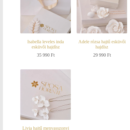
Isabella leveles inda
Adele rózsa hajtű esküvői
esküvői hajdísz
hajdísz
35 990
Ft
29 990
Ft
Livia hajtű menyasszonyi