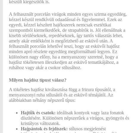
készült kiegészítők is.
A felhasznált porcelán virágok minden egyes szirma egyedileg,
kézzel készül rendkívüli odaadással és figyelemmel. Ezek az
egyedi, kézzel készített hajékszerek nemcsak esztétikai
szempontból kiemelkedőek, de strapabírók is. Jól ellenállnak a
kisebb sérüléseknek, repedéseknek, így tartós választás lehet,
amely akár emlékként is megőrizhető az esküvő után. A
felhasznált porcelán lehetővé teszi, hogy az esküvői hajdísz
minden apró részlete egyedileg megformálható legyen. Ez
különösen nagy előny, ha a menyasszony szeretné, hogy a
hajdísz tökéletesen illeszkedjen az esküvő tematikájához, a
ruhához vagy akár a csokor stílusához.
Milyen hajdísz típust válasz?
A tökéletes hajdísz kiválasztása függ a frizura típusától, a
menyasszonyi ruha stílusától és az esküvő témájától. Az
alábbiakban néhány népszerű típus:
Hajtűk és csatok:
ideálisak kontyok vagy laza fonatok
díszítésére. Különösen népszerűek a virágos, gyöngyös és
kristályos változatok.
Hajpántok és fejdíszek:
stílusos megjelenést