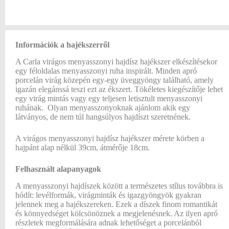
Információk a hajékszerről
A Carla virágos menyasszonyi hajdísz hajékszer elkészítésekor
egy féloldalas menyasszonyi ruha inspirált. Minden apró
porcelán virág közepén egy-egy üveggyöngy található, amely
igazán elegánssá teszi ezt az ékszert. Tökéletes kiegészítője lehet
egy virág mintás vagy egy teljesen letisztult menyasszonyi
ruhának. Olyan menyasszonyoknak ajánlom akik egy
látványos, de nem túl hangsúlyos hajdíszt szeretnének.
A virágos menyasszonyi hajdísz hajékszer mérete körben a
hajpánt alap nélkül 39cm, átmérője 18cm.
Felhasznált alapanyagok
A menyasszonyi hajdíszek között a természetes stílus továbbra is
hódít: levélformák, virágminták és igazgyöngyök gyakran
jelennek meg a hajékszereken. Ezek a díszek finom romantikát
és könnyedséget kölcsönöznek a megjelenésnek. Az ilyen apró
részletek megformálására adnak lehetőséget a porcelánból