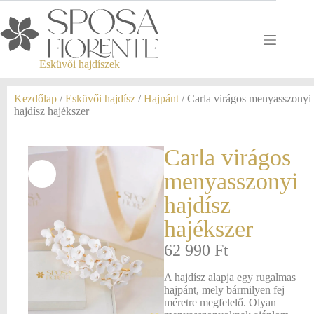
Esküvői hajdíszek
Kezdőlap
/
Esküvői hajdísz
/
Hajpánt
/ Carla virágos menyasszonyi
hajdísz hajékszer
Carla virágos
menyasszonyi
hajdísz
hajékszer
62 990
Ft
A hajdísz alapja egy rugalmas
hajpánt, mely bármilyen fej
méretre megfelelő. Olyan