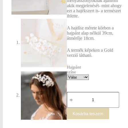
menyasszonyoknak ajánlom
akik megjelenését- mint ahogy
ezt a hajékszert is- a természet
ihlette.
A hajdísz mérete körben a
hajpánt alap nélkül 39cm,
átmérője 18cm.
A termék képeken a Gold
verzió látható.
Hajpánt
színe
Kosárba teszem