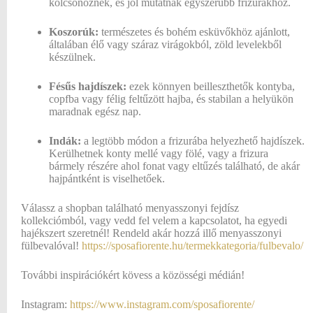
kölcsönöznek, és jól mutatnak egyszerűbb frizurákhoz.
Koszorúk:
természetes és bohém esküvőkhöz ajánlott,
általában élő vagy száraz virágokból, zöld levelekből
készülnek.
Fésűs hajdíszek:
ezek könnyen beilleszthetők kontyba,
copfba vagy félig feltűzött hajba, és stabilan a helyükön
maradnak egész nap.
Indák:
a legtöbb módon a frizurába helyezhető hajdíszek.
Kerülhetnek konty mellé vagy fölé, vagy a frizura
bármely részére ahol fonat vagy eltűzés található, de akár
hajpántként is viselhetőek.
Válassz a shopban található menyasszonyi fejdísz
kollekciómból, vagy vedd fel velem a kapcsolatot, ha egyedi
hajékszert szeretnél! Rendeld akár hozzá illő menyasszonyi
fülbevalóval!
https://sposafiorente.hu/termekkategoria/fulbevalo/
További inspirációkért kövess a közösségi médián!
Instagram:
https://www.instagram.com/sposafiorente/