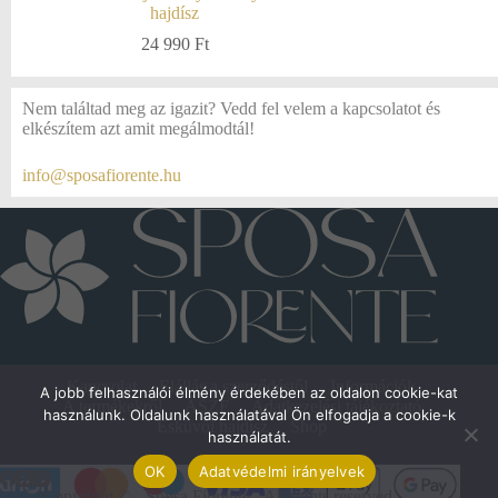
hajdísz
24 990
Ft
Nem találtad meg az igazit? Vedd fel velem a kapcsolatot és
elkészítem azt amit megálmodtál!
info@sposafiorente.hu
Kapcsolat
Elállás a szerződéstől
Információk
A jobb felhasználói élmény érdekében az oldalon cookie-kat
A termékekről
ÁSZF
Adatkezelési tájékoztató
használunk. Oldalunk használatával Ön elfogadja a cookie-k
Esküvői hajdísz
Shop
használatát.
OK
Adatvédelmi irányelvek
Copyright © - Sposa Fiorente - All rights reserved.