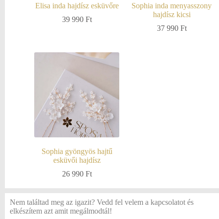
Elisa inda hajdísz esküvőre
Sophia inda menyasszony
hajdísz kicsi
39 990
Ft
37 990
Ft
Sophia gyöngyös hajtű
esküvői hajdísz
26 990
Ft
Nem találtad meg az igazit? Vedd fel velem a kapcsolatot és
elkészítem azt amit megálmodtál!