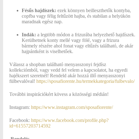
Fésűs hajdíszek:
ezek könnyen beilleszthetők kontyba,
copfba vagy félig feltűzött hajba, és stabilan a helyükön
maradnak egész nap.
Indák:
a legtöbb módon a frizurába helyezhető hajdíszek.
Kerülhetnek konty mellé vagy fölé, vagy a frizura
bármely részére ahol fonat vagy eltűzés található, de akár
hajpántként is viselhetőek.
Válassz a shopban található menyasszonyi fejdísz
kollekciómból, vagy vedd fel velem a kapcsolatot, ha egyedi
hajékszert szeretnél! Rendeld akár hozzá illő menyasszonyi
fülbevalóval!
https://sposafiorente.hu/termekkategoria/fulbevalo/
További inspirációkért kövess a közösségi médián!
Instagram:
https://www.instagram.com/sposafiorente/
Facebook:
https://www.facebook.com/profile.php?
id=61557203714592
Rendelés