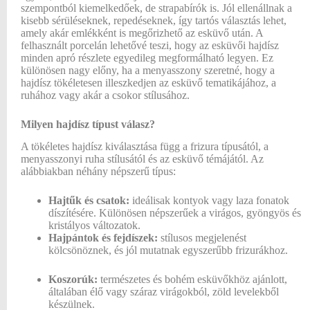
szempontból kiemelkedőek, de strapabírók is. Jól ellenállnak a
kisebb sérüléseknek, repedéseknek, így tartós választás lehet,
amely akár emlékként is megőrizhető az esküvő után. A
felhasznált porcelán lehetővé teszi, hogy az esküvői hajdísz
minden apró részlete egyedileg megformálható legyen. Ez
különösen nagy előny, ha a menyasszony szeretné, hogy a
hajdísz tökéletesen illeszkedjen az esküvő tematikájához, a
ruhához vagy akár a csokor stílusához.
Milyen hajdísz típust válasz?
A tökéletes hajdísz kiválasztása függ a frizura típusától, a
menyasszonyi ruha stílusától és az esküvő témájától. Az
alábbiakban néhány népszerű típus:
Hajtűk és csatok:
ideálisak kontyok vagy laza fonatok
díszítésére. Különösen népszerűek a virágos, gyöngyös és
kristályos változatok.
Hajpántok és fejdíszek:
stílusos megjelenést
kölcsönöznek, és jól mutatnak egyszerűbb frizurákhoz.
Koszorúk:
természetes és bohém esküvőkhöz ajánlott,
általában élő vagy száraz virágokból, zöld levelekből
készülnek.