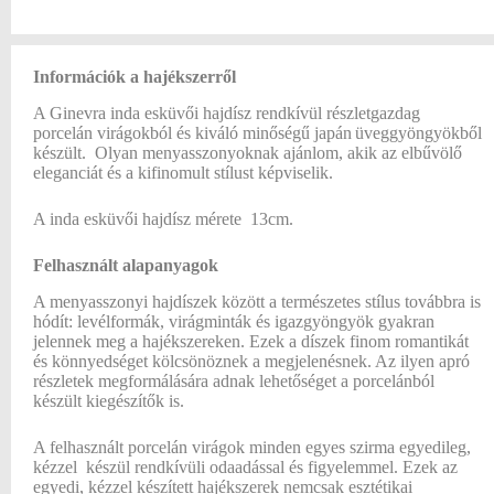
Információk a hajékszerről
A Ginevra inda esküvői hajdísz rendkívül részletgazdag
porcelán virágokból és kiváló minőségű japán
üveggyöngyökből
készült. Olyan menyasszonyoknak ajánlom, akik az elbűvölő
eleganciát és a kifinomult stílust képviselik.
A inda esküvői hajdísz mérete 13cm.
Felhasznált alapanyagok
A menyasszonyi hajdíszek között a természetes stílus továbbra is
hódít: levélformák, virágminták és igazgyöngyök gyakran
jelennek meg a hajékszereken. Ezek a díszek finom romantikát
és könnyedséget kölcsönöznek a megjelenésnek. Az ilyen apró
részletek megformálására adnak lehetőséget a porcelánból
készült kiegészítők is.
A felhasznált porcelán virágok minden egyes szirma egyedileg,
kézzel készül rendkívüli odaadással és figyelemmel. Ezek az
egyedi, kézzel készített hajékszerek nemcsak esztétikai