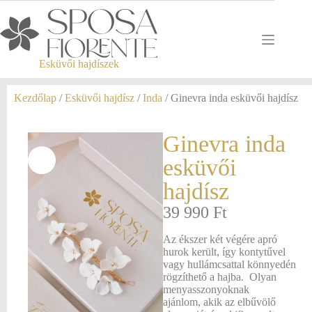
Esküvői hajdíszek
Kezdőlap
/
Esküvői hajdísz
/
Inda
/ Ginevra inda esküvői hajdísz
Ginevra inda
esküvői
hajdísz
39 990
Ft
Az ékszer két végére apró
hurok került, így kontytűvel
vagy hullámcsattal könnyedén
rögzíthető a hajba. Olyan
menyasszonyoknak
ajánlom, akik az elbűvölő