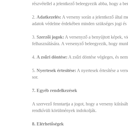
részvétellel a jelentkező beleegyezik abba, hogy a be
2.
Adatkezelés:
A verseny során a jelentkező által m
adatok védelme érdekében minden szükséges jogi és 
3.
Szerzői jogok:
A versenyző a benyújtott képek, vid
felhasználására. A versenyző beleegyezik, hogy munk
4.
A zsűri döntése:
A zsűri döntése végleges, és ne
5.
Nyertesek értesítése:
A nyertesek értesítése a ver
sor.
7. Egyéb rendelkezések
A szervező fenntartja a jogot, hogy a verseny kiírásá
rendkívüli körülmények indokolják.
8. Elérhetőségek