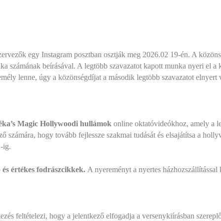
szervezők egy Instagram posztban osztják meg 2026.02 19-én. A közön
ka számának beírásával. A legtöbb szavazatot kapott munka nyeri el a 
emély lenne, úgy a közönségdíjat a második legtöbb szavazatot elnyert 
Réka’s Magic Hollywoodi hullámok
online oktatóvideókhoz, amely a le
ő számára, hogy tovább fejlessze szakmai tudását és elsajátítsa a holl
-ig.
és értékes fodrászcikkek.
A nyereményt a nyertes házhozszállítással
ezés feltételezi, hogy a jelentkező elfogadja a versenykiírásban szerepl