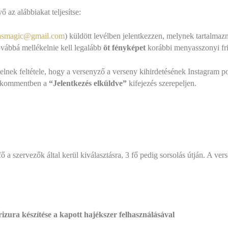
ő az alábbiakat teljesítse:
asmagic@gmail.com
) küldött levélben jelentkezzen, melynek tartalmazn
Továbbá mellékelnie kell legalább
öt fényképet
korábbi menyasszonyi fri
elnek feltétele, hogy a versenyző a verseny kihirdetésének Instagram pos
 A kommentben a
“Jelentkezés elküldve”
kifejezés szerepeljen.
 a szervezők által kerül kiválasztásra, 3 fő pedig sorsolás útján. A ver
izura készítése a kapott hajékszer felhasználásával