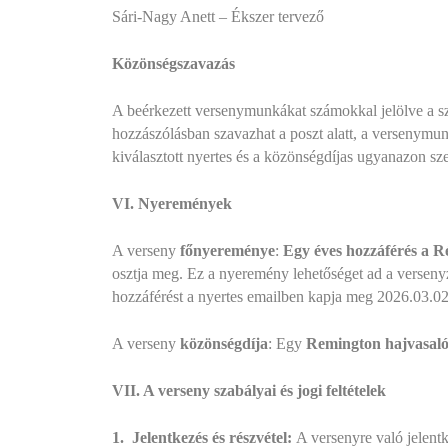
Sári-Nagy Anett – Ékszer tervező
Közönségszavazás
A beérkezett versenymunkákat számokkal jelölve a 
hozzászólásban szavazhat a poszt alatt, a versenymun
kiválasztott nyertes és a közönségdíjas ugyanazon sz
VI. Nyeremények
A verseny
főnyereménye
:
Egy éves hozzáférés a 
osztja meg. Ez a nyeremény lehetőséget ad a versenyz
hozzáférést a nyertes emailben kapja meg 2026.03.02
A verseny
közönségdíja
: Egy
Remington hajvasaló 
VII. A verseny szabályai és jogi feltételek
1.
Jelentkezés és részvétel:
A versenyre való jelentk