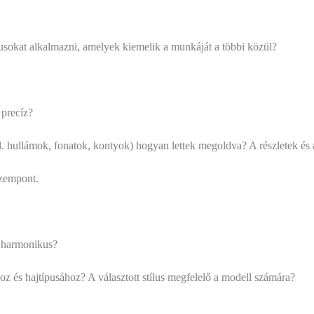
kat alkalmazni, amelyek kiemelik a munkáját a többi közül?
precíz?
lámok, fonatok, kontyok) hogyan lettek megoldva? A részletek és a
zempont.
harmonikus?
 hajtípusához? A választott stílus megfelelő a modell számára?