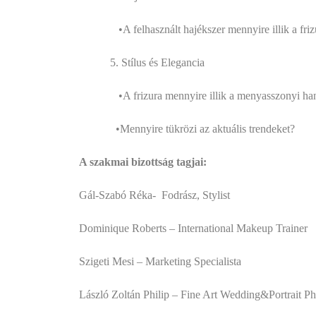
•A felhasznált hajékszer mennyire illik a frizurá
5. Stílus és Elegancia
•A frizura mennyire illik a menyasszonyi han
•Mennyire tükrözi az aktuális trendeket?
A szakmai bizottság tagjai:
Gál-Szabó Réka- Fodrász, Stylist
Dominique Roberts – International Makeup Trainer
Szigeti Mesi – Marketing Specialista
László Zoltán Philip – Fine Art Wedding&Portrait P