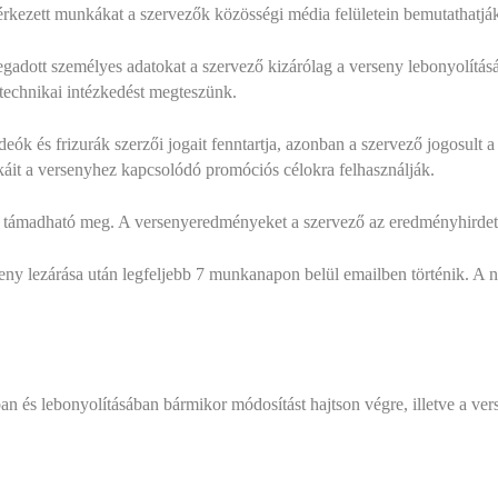
érkezett munkákat a szervezők közösségi média felületein bemutathatják
egadott személyes adatokat a szervező kizárólag a verseny lebonyolítás
technikai intézkedést megteszünk.
eók és frizurák szerzői jogait fenntartja, azonban a szervező jogosult 
áit a versenyhez kapcsolódó promóciós célokra felhasználják.
m támadható meg. A versenyeredményeket a szervező az eredményhirdeté
seny lezárása után legfeljebb 7 munkanapon belül emailben történik. A 
ban és lebonyolításában bármikor módosítást hajtson végre, illetve a ve