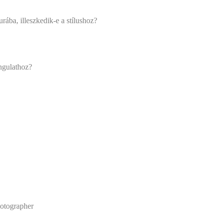
ba, illeszkedik-e a stílushoz?
gulathoz?
hotographer