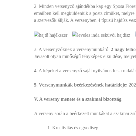
2. Minden versenyző ajándékba kap egy Sposa Fiorent
emailben kell megküldeniük a posta címüket, melyre a 
a szervezők állják. A versenyben 4 típusú hajdísz ves
3. A versenyzőknek a versenymunkáról
2 nagy felb
Javasolt olyan minőségű fényképek elküldése, melye
4. A képeket a versenyző saját nyilvános Insta oldalá
5. Versenymunkák beérkezésének határideje: 202
V. A verseny menete és a szakmai bizottság
A verseny során a beérkezett munkákat a szakmai zsű
1. Kreativitás és egyediség