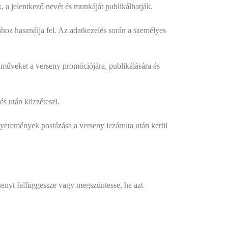
, a jelentkező nevét és munkáját publikálhatják.
ához használja fel. Az adatkezelés során a személyes
a műveket a verseny promóciójára, publikálására és
s után közzéteszi.
nyeremények postázása a verseny lezárulta után kerül
rsenyt felfüggessze vagy megszüntesse, ha azt