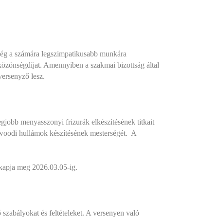
ség a számára legszimpatikusabb munkára
közönségdíjat. Amennyiben a szakmai bizottság által
versenyző lesz.
gjobb menyasszonyi frizurák elkészítésének titkait
ywoodi hullámok készítésének mesterségét.
A
 kapja meg 2026.03.05-ig.
ő szabályokat és feltételeket. A versenyen való