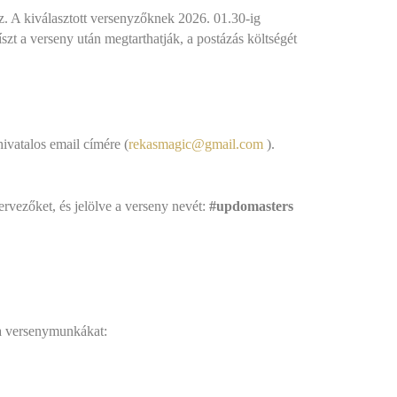
. A kiválasztott versenyzőknek 2026. 01.30-ig
zt a verseny után megtarthatják, a postázás költségét
ivatalos email címére (
rekasmagic@gmail.com
).
ervezőket, és jelölve a verseny nevét:
#updomasters
 a versenymunkákat: