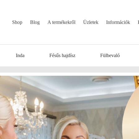
Shop
Blog
A termékekről
Üzletek
Információk
Inda
Fésűs hajdísz
Fülbevaló