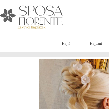
Esküvői hajdíszek
Hajtű
Hajpánt