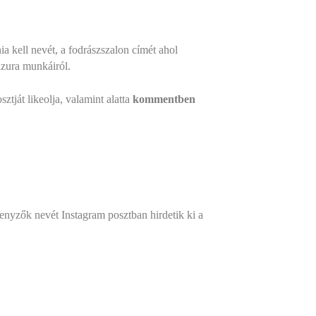
ia kell nevét, a fodrászszalon címét ahol
zura munkáiról.
ztját likeolja, valamint alatta
kommentben
senyzők nevét Instagram posztban hirdetik ki a