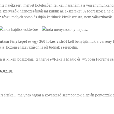
e hajékszert, melyet kötelezően fel kell használnia a versenymunkához
szervezők házhozszállítással küldik az ékszereket. A fodrászok a hajdís
z részt, melyek sorsolás útján kerülnek kiválasztásra, nem választhatók.
ontású fényképet
és egy
360 fokos videót
kell benyújtaniuk a verseny h
k a
közönségszavazáson is jól tudnak szerepelni.
ra is ki kell posztolnia, taggelve @Reka’s Magic és @Sposa Fiorente sz
6.02.18.
ri értékeli, melynek tagjai a következő szempontok alapján pontozzák