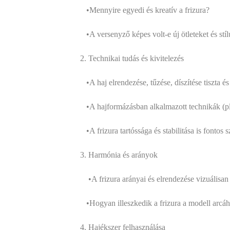
•Mennyire egyedi és kreatív a frizura?
•A versenyző képes volt-e új ötleteket és stíluso
2. Technikai tudás és kivitelezés
•A haj elrendezése, tűzése, díszítése tiszta és 
•A hajformázásban alkalmazott technikák (pl. hul
•A frizura tartóssága és stabilitása is fontos s
3. Harmónia és arányok
•A frizura arányai és elrendezése vizuálisan 
•Hogyan illeszkedik a frizura a modell arcához és
4. Hajékszer felhasználása