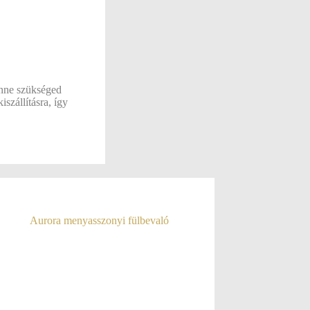
enne szükséged
iszállításra, így