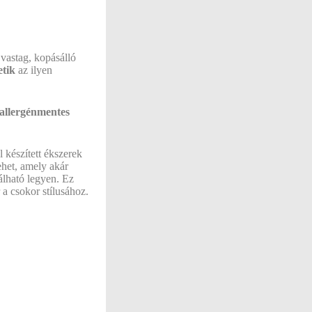
vastag, kopásálló
etik
az ilyen
 allergénmentes
 készített ékszerek
ehet, amely akár
álható legyen. Ez
a csokor stílusához.