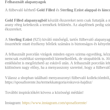
Felhasznált alapanyagok
A fülbevaló kérhető
Gold Filled
és
Sterling Ezüst alappal és lánc
Gold Filled alapanyagból
készült ékszereket nem csak futtatják a
arany réteg keletkezik a termékek felületén. Az alapfémek pedig sz
ékszereket.
A
Sterling Ezüst
(925) kiváló minőségű, tartós fülbevaló alapanyag
összetétele miatt érzékeny bőrűek számára is biztonságos és kényelm
A felhasznált porcelán virágok minden egyes szirma egyedileg, kézz
nemcsak esztétikai szempontból kiemelkedőek, de strapabírók is. Jól 
emlékként is megőrizhető az esküvő után. A felhasznált porcelán le
különösen nagy előny, ha a menyasszony szeretné, hogy a fülbevaló 
Válassz a shopban található menyasszonyi fülbevaló kollekciómból, 
https://sposafiorente.hu/termekkategoria/eskuvoi-hajdisz/
További inspirációkért kövess a közösségi médián!
Instagram:
https://www.instagram.com/sposafiorente/