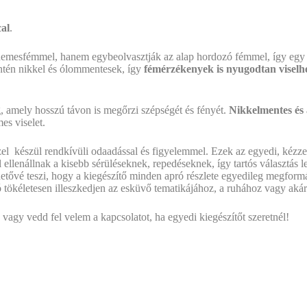
cal
.
 nemesfémmel, hanem egybeolvasztják az alap hordozó fémmel, így egy 
intén nikkel és ólommentesek, így
fémérzékenyek is nyugodtan viselh
, amely hosszú távon is megőrzi szépségét és fényét.
Nikkelmentes és
es viselet.
el készül rendkívüli odaadással és figyelemmel. Ezek az egyedi, kézzel
ellenállnak a kisebb sérüléseknek, repedéseknek, így tartós választás l
hetővé teszi, hogy a kiegészítő minden apró részlete egyedileg megform
tökéletesen illeszkedjen az esküvő tematikájához, a ruhához vagy akár 
vagy vedd fel velem a kapcsolatot, ha egyedi kiegészítőt szeretnél!