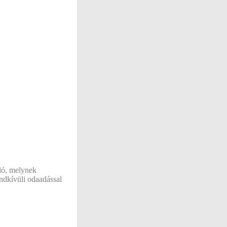
aló, melynek
endkívüli odaadással