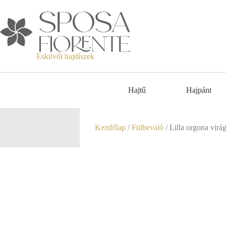
Esküvői hajdíszek
Hajtű
Hajpánt
Kezdőlap
/
Fülbevaló
/ Lilla orgona vir