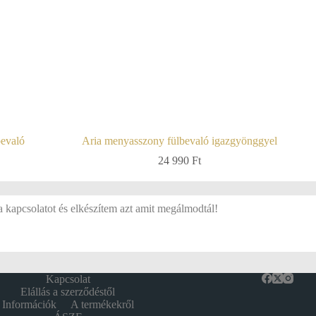
bevaló
Aria menyasszony fülbevaló igazgyönggyel
24 990
Ft
a kapcsolatot és elkészítem azt amit megálmodtál!
Kapcsolat
Elállás a szerződéstől
Információk
A termékekről