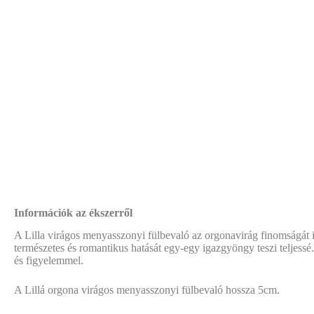
Információk az ékszerről
A Lilla virágos menyasszonyi fülbevaló az orgonavirág finomságát i
természetes és romantikus hatását egy-egy igazgyöngy teszi teljessé
és figyelemmel.
A Lillá orgona virágos menyasszonyi fülbevaló hossza 5cm.