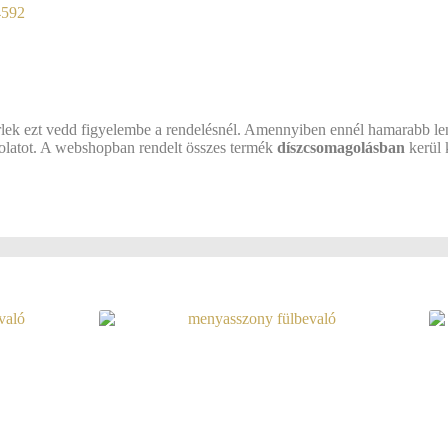
4592
lek ezt vedd figyelembe a rendelésnél. Amennyiben ennél hamarabb l
csolatot. A webshopban rendelt összes termék
díszcsomagolásban
kerül k