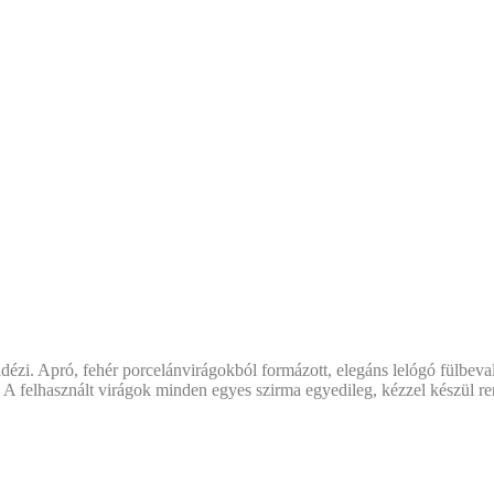
dézi. Apró, fehér porcelánvirágokból formázott, elegáns lelógó fülbev
. A felhasznált virágok minden egyes szirma egyedileg, kézzel készül r