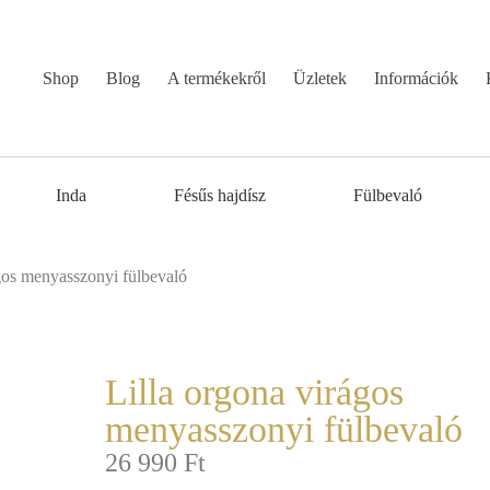
Shop
Blog
A termékekről
Üzletek
Információk
Inda
Fésűs hajdísz
Fülbevaló
ágos menyasszonyi fülbevaló
Lilla orgona virágos
menyasszonyi fülbevaló
26 990
Ft