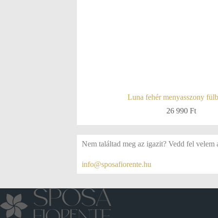
Luna fehér menyasszony fül
26 990
Ft
Nem találtad meg az igazit? Vedd fel velem 
info@sposafiorente.hu