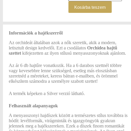
Kosárba teszem
Információk a hajékszerről
Az orchideát általában azok a nők szeretik, akik a modern,
letisztult design kedvelői. Ezt a csodálatos
Orchidea hajtű
szettet
kifejezetten az ilyen stílusú menyasszonyoknak ajánlom.
Az ár 6 db hajtűre vonatkozik. Ha a 6 darabos szettnél többre
vagy kevesebbre lenne szükséged, esetleg más elosztásban
szeretnéd a méreteket, keress bátran e-mailben, és örömmel
elkészítem számodra a személyre szabott szettet!
A termék képeken a Silver verzió látható.
Felhasznált alapanyagok
A menyasszonyi hajdíszek között a természetes stílus továbbra is
hódít: levélformák, virágminták és igazgyöngyök gyakran
jelennek meg a hajékszereken. Ezek a díszek finom romantikát