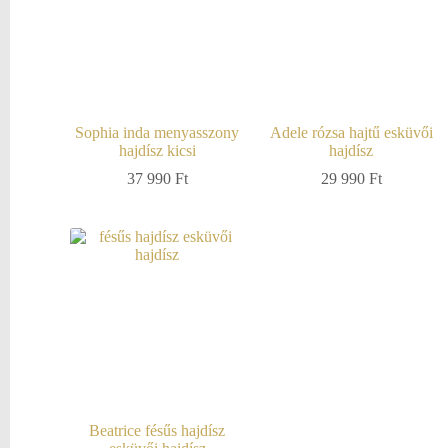
Sophia inda menyasszony
Adele rózsa hajtű esküvői
hajdísz kicsi
hajdísz
37 990
Ft
29 990
Ft
Beatrice fésűs hajdísz