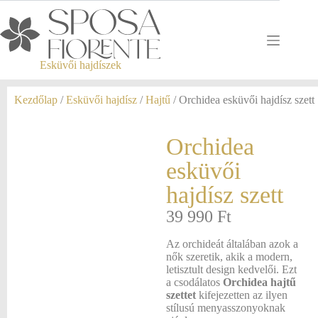
Esküvői hajdíszek
Kezdőlap
/
Esküvői hajdísz
/
Hajtű
/ Orchidea esküvői hajdísz szett
Orchidea
esküvői
hajdísz szett
39 990
Ft
Az orchideát általában azok a
nők szeretik, akik a modern,
letisztult design kedvelői. Ezt
a csodálatos
Orchidea hajtű
szettet
kifejezetten az ilyen
stílusú menyasszonyoknak