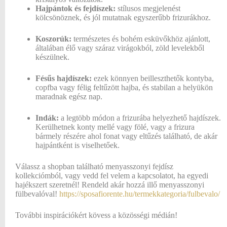
Hajpántok és fejdíszek:
stílusos megjelenést
kölcsönöznek, és jól mutatnak egyszerűbb frizurákhoz.
Koszorúk:
természetes és bohém esküvőkhöz ajánlott,
általában élő vagy száraz virágokból, zöld levelekből
készülnek.
Fésűs hajdíszek:
ezek könnyen beilleszthetők kontyba,
copfba vagy félig feltűzött hajba, és stabilan a helyükön
maradnak egész nap.
Indák:
a legtöbb módon a frizurába helyezhető hajdíszek.
Kerülhetnek konty mellé vagy fölé, vagy a frizura
bármely részére ahol fonat vagy eltűzés található, de akár
hajpántként is viselhetőek.
Válassz a shopban található menyasszonyi fejdísz
kollekciómból, vagy vedd fel velem a kapcsolatot, ha egyedi
hajékszert szeretnél! Rendeld akár hozzá illő menyasszonyi
fülbevalóval!
https://sposafiorente.hu/termekkategoria/fulbevalo/
További inspirációkért kövess a közösségi médián!