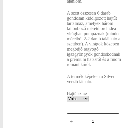
ajánlom.
A szett összesen 6 darab
gondosan kidolgozott hajtűt
tartalmaz, amelyek három
különböző méretű orchidea
virágban pompáznak (minden
méretből 2-2 darab található a
szettben). A virágok közepén
megbújó ragyogó
igazgyöngyök gondoskodnak
a prémium hatásról és a finom
romantikáról.
A termék képeken a Silver
verzió látható.
Hajtű színe