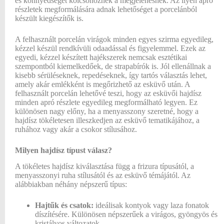
és könnyedséget kölcsönöznek a megjelenésnek. Az ilyen apró
részletek megformálására adnak lehetőséget a porcelánból
készült kiegészítők is.
A felhasznált porcelán virágok minden egyes szirma egyedileg,
kézzel készül rendkívüli odaadással és figyelemmel. Ezek az
egyedi, kézzel készített hajékszerek nemcsak esztétikai
szempontból kiemelkedőek, de strapabírók is. Jól ellenállnak a
kisebb sérüléseknek, repedéseknek, így tartós választás lehet,
amely akár emlékként is megőrizhető az esküvő után. A
felhasznált porcelán lehetővé teszi, hogy az esküvői hajdísz
minden apró részlete egyedileg megformálható legyen. Ez
különösen nagy előny, ha a menyasszony szeretné, hogy a
hajdísz tökéletesen illeszkedjen az esküvő tematikájához, a
ruhához vagy akár a csokor stílusához.
Milyen hajdísz típust válasz?
A tökéletes hajdísz kiválasztása függ a frizura típusától, a
menyasszonyi ruha stílusától és az esküvő témájától. Az
alábbiakban néhány népszerű típus:
Hajtűk és csatok:
ideálisak kontyok vagy laza fonatok
díszítésére. Különösen népszerűek a virágos, gyöngyös és
kristályos változatok.