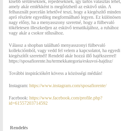
kisebb sérüléseknek, repedéseknek, így tartós választás lehet,
amely akár emlékként is megőrizhető az esküvő után. A
felhasznált porcelán lehetővé teszi, hogy a kiegészítő minden
apró részlete egyedileg megformálható legyen. Ez különösen
nagy előny, ha a menyasszony szeretné, hogy a fülbevaló
tökéletesen illeszkedjen az esküvő tematikájához, a ruhához
vagy akár a csokor stílusához.
Válassz a shopban található menyasszonyi fülbevaló
kollekciómból, vagy vedd fel velem a kapcsolatot, ha egyedi
kiegészítőt szeretnél! Rendeld akár hozzá illő hajékszerrel!
https://sposafiorente.hu/termekkategoria/eskuvoi-hajdisz/
További inspirációkért kövess a közösségi médián!
Instagram:
https://www.instagram.com/sposafiorente/
Facebook:
https://www.facebook.com/profile.php?
id=61557203714592
Rendelés