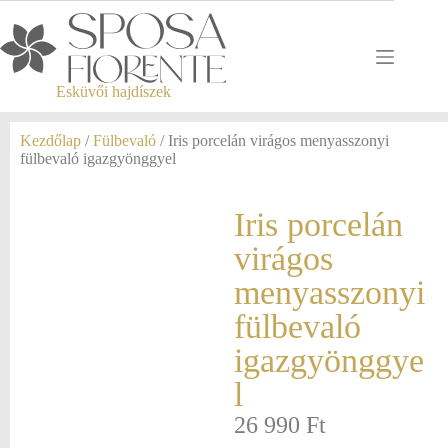
Esküvői hajdíszek
Kezdőlap
/
Fülbevaló
/ Iris porcelán virágos menyasszonyi
fülbevaló igazgyönggyel
Iris porcelán
virágos
menyasszonyi
fülbevaló
igazgyönggye
l
26 990
Ft