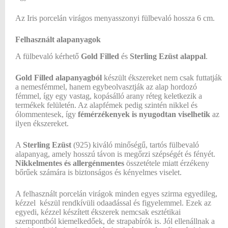
Az Iris porcelán virágos menyasszonyi fülbevaló hossza 6 cm.
Felhasznált alapanyagok
A fülbevaló kérhető
Gold Filled
és
Sterling Ezüst alappal
.
Gold Filled alapanyagból
készült ékszereket nem csak futtatják
a nemesfémmel, hanem egybeolvasztják az alap hordozó
fémmel, így egy vastag, kopásálló arany réteg keletkezik a
termékek felületén. Az alapfémek pedig szintén nikkel és
ólommentesek, így
fémérzékenyek is nyugodtan viselhetik
az
ilyen ékszereket.
A
Sterling Ezüst
(925) kiváló minőségű, tartós fülbevaló
alapanyag, amely hosszú távon is megőrzi szépségét és fényét.
Nikkelmentes és allergénmentes
összetétele miatt érzékeny
bőrűek számára is biztonságos és kényelmes viselet.
A felhasznált porcelán virágok minden egyes szirma egyedileg,
kézzel készül rendkívüli odaadással és figyelemmel. Ezek az
egyedi, kézzel készített ékszerek nemcsak esztétikai
szempontból kiemelkedőek, de strapabírók is. Jól ellenállnak a