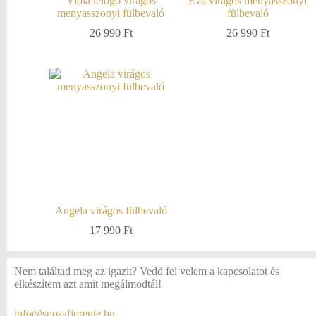
Viola lelógó virágos
Eva virágos menyasszonyi
menyasszonyi fülbevaló
fülbevaló
26 990
Ft
26 990
Ft
Angela virágos fülbevaló
17 990
Ft
Nem találtad meg az igazit? Vedd fel velem a kapcsolatot és
elkészítem azt amit megálmodtál!
info@sposafiorente.hu