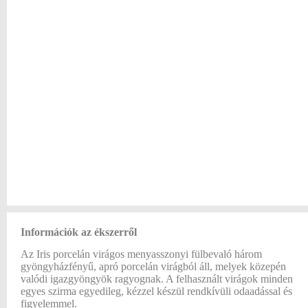
Információk az ékszerről
Az Iris porcelán virágos menyasszonyi fülbevaló három
gyöngyházfényű, apró porcelán virágból áll, melyek közepén
valódi igazgyöngyök ragyognak. A felhasznált virágok minden
egyes szirma egyedileg, kézzel készül rendkívüli odaadással és
figyelemmel.