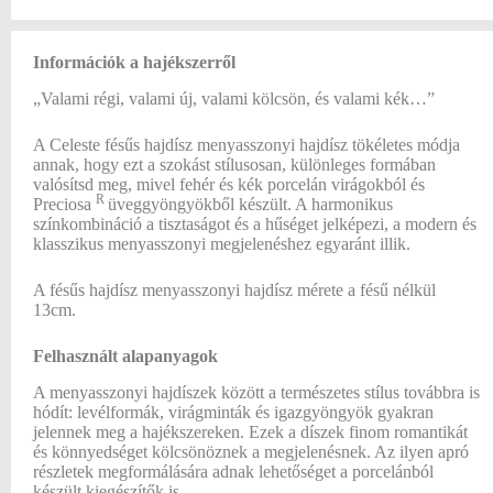
Információk a hajékszerről
„Valami régi, valami új, valami kölcsön, és valami kék…”
A Celeste fésűs hajdísz menyasszonyi hajdísz tökéletes módja
annak, hogy ezt a szokást stílusosan, különleges formában
valósítsd meg, mivel fehér és kék porcelán virágokból és
R
Preciosa
üveggyöngyökből készült. A harmonikus
színkombináció a tisztaságot és a hűséget jelképezi, a modern és
klasszikus menyasszonyi megjelenéshez egyaránt illik.
A fésűs hajdísz menyasszonyi hajdísz mérete a fésű nélkül
13cm.
Felhasznált alapanyagok
A menyasszonyi hajdíszek között a természetes stílus továbbra is
hódít: levélformák, virágminták és igazgyöngyök gyakran
jelennek meg a hajékszereken. Ezek a díszek finom romantikát
és könnyedséget kölcsönöznek a megjelenésnek. Az ilyen apró
részletek megformálására adnak lehetőséget a porcelánból
készült kiegészítők is.