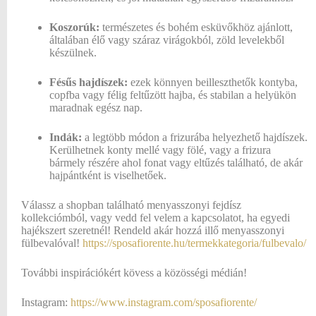
Koszorúk:
természetes és bohém esküvőkhöz ajánlott,
általában élő vagy száraz virágokból, zöld levelekből
készülnek.
Fésűs hajdíszek:
ezek könnyen beilleszthetők kontyba,
copfba vagy félig feltűzött hajba, és stabilan a helyükön
maradnak egész nap.
Indák:
a legtöbb módon a frizurába helyezhető hajdíszek.
Kerülhetnek konty mellé vagy fölé, vagy a frizura
bármely részére ahol fonat vagy eltűzés található, de akár
hajpántként is viselhetőek.
Válassz a shopban található menyasszonyi fejdísz
kollekciómból, vagy vedd fel velem a kapcsolatot, ha egyedi
hajékszert szeretnél! Rendeld akár hozzá illő menyasszonyi
fülbevalóval!
https://sposafiorente.hu/termekkategoria/fulbevalo/
További inspirációkért kövess a közösségi médián!
Instagram:
https://www.instagram.com/sposafiorente/