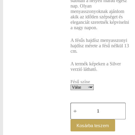
stabilan a helyén marad egész
nap. Olyan
menyasszonyoknak ajánlom
akik az időtlen szépséget és
eleganciát szeretnék képviselni
a nagy napon.
A fésűs hajdísz menyasszonyi
hajdísz mérete a fésű nélkül 13
cm.
A termék képeken a Silver
verzió látható.
Fésű színe
Kosárba teszem