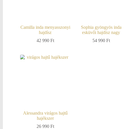
Camilla inda menyasszonyi
Sophia gyöngyös inda
hajdísz
esküvői hajdísz nagy
42 990
Ft
54 990
Ft
Alessandra virágos hajtű
hajékszer
26 990
Ft