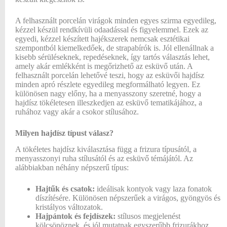
A felhasznált porcelán virágok minden egyes szirma egyedileg,
kézzel készül rendkívüli odaadással és figyelemmel. Ezek az
egyedi, kézzel készített hajékszerek nemcsak esztétikai
szempontból kiemelkedőek, de strapabírók is. Jól ellenállnak a
kisebb sérüléseknek, repedéseknek, így tartós választás lehet,
amely akár emlékként is megőrizhető az esküvő után. A
felhasznált porcelán lehetővé teszi, hogy az esküvői hajdísz
minden apró részlete egyedileg megformálható legyen. Ez
különösen nagy előny, ha a menyasszony szeretné, hogy a
hajdísz tökéletesen illeszkedjen az esküvő tematikájához, a
ruhához vagy akár a csokor stílusához.
Milyen hajdísz típust válasz?
A tökéletes hajdísz kiválasztása függ a frizura típusától, a
menyasszonyi ruha stílusától és az esküvő témájától. Az
alábbiakban néhány népszerű típus:
Hajtűk és csatok:
ideálisak kontyok vagy laza fonatok
díszítésére. Különösen népszerűek a virágos, gyöngyös és
kristályos változatok.
Hajpántok és fejdíszek:
stílusos megjelenést
kölcsönöznek, és jól mutatnak egyszerűbb frizurákhoz.