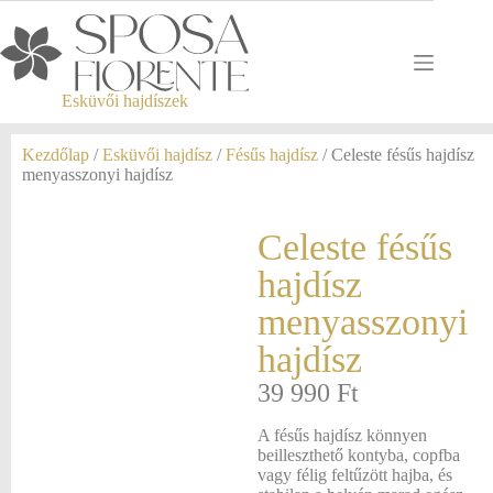
Esküvői hajdíszek
Kezdőlap
/
Esküvői hajdísz
/
Fésűs hajdísz
/ Celeste fésűs hajdísz
menyasszonyi hajdísz
Celeste fésűs
hajdísz
menyasszonyi
hajdísz
39 990
Ft
A fésűs hajdísz könnyen
beilleszthető kontyba, copfba
vagy félig feltűzött hajba, és