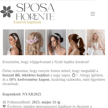
Esküvői hajdíszek
Köszönöm, hogy végigolvastad a Nyári hajdísz kisokost!
Öröm számomra, hogy ennyire fontos neked, hogy megtaláld a
hozzád illő, tökéletes hajdíszt
a nagy napra. 💍✨ Ahogy ígértem,
itt a
10% kedvezmény kupon
, kizárólag számodra, mint figyelmes
olvasónak:
Kuponkód: NYAR2025
📅 Felhasználható:
2025. május 31-ig
💖 Érvényes: minden menyasszonyi hajdíszre és ékszerre a