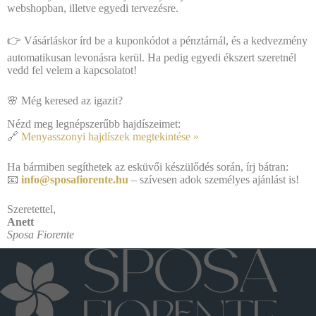
webshopban, illetve egyedi tervezésre.
👉 Vásárláskor írd be a kuponkódot a pénztárnál, és a kedvezmény
automatikusan levonásra kerül. Ha pedig egyedi ékszert szeretnél
vedd fel velem a kapcsolatot!
🌸 Még keresed az igazit?
Nézd meg legnépszerűbb hajdíszeimet:
🔗
Menyasszonyi hajdíszek megtekintése »
Ha bármiben segíthetek az esküvői készülődés során, írj bátran:
📧
info@sposafiorente.hu
– szívesen adok személyes ajánlást is!
Szeretettel,
Anett
Sposa Fiorente