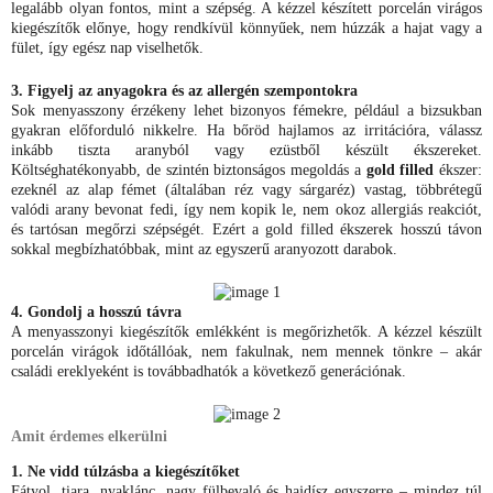
legalább olyan fontos, mint a szépség. A kézzel készített porcelán virágos
kiegészítők előnye, hogy rendkívül könnyűek, nem húzzák a hajat vagy a
fület, így egész nap viselhetők.
3. Figyelj az anyagokra és az allergén szempontokra
Sok menyasszony érzékeny lehet bizonyos fémekre, például a bizsukban
gyakran előforduló nikkelre. Ha bőröd hajlamos az irritációra, válassz
inkább tiszta aranyból vagy ezüstből készült ékszereket.
Költséghatékonyabb, de szintén biztonságos megoldás a
gold filled
ékszer:
ezeknél az alap fémet (általában réz vagy sárgaréz) vastag, többrétegű
valódi arany bevonat fedi, így nem kopik le, nem okoz allergiás reakciót,
és tartósan megőrzi szépségét. Ezért a gold filled ékszerek hosszú távon
sokkal megbízhatóbbak, mint az egyszerű aranyozott darabok.
4. Gondolj a hosszú távra
A menyasszonyi kiegészítők emlékként is megőrizhetők. A kézzel készült
porcelán virágok időtállóak, nem fakulnak, nem mennek tönkre – akár
családi ereklyeként is továbbadhatók a következő generációnak.
Amit érdemes elkerülni
1. Ne vidd túlzásba a kiegészítőket
Fátyol, tiara, nyaklánc, nagy fülbevaló és hajdísz egyszerre – mindez túl