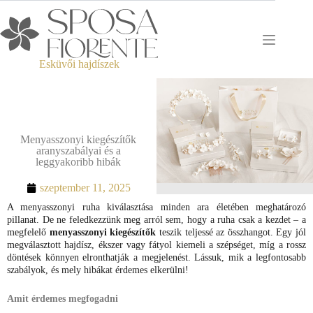
Esküvői hajdíszek
Menyasszonyi kiegészítők
aranyszabályai és a
leggyakoribb hibák
szeptember 11, 2025
A menyasszonyi ruha kiválasztása minden ara életében meghatározó
pillanat. De ne feledkezzünk meg arról sem, hogy a ruha csak a kezdet – a
megfelelő
menyasszonyi kiegészítők
teszik teljessé az összhangot. Egy jól
megválasztott hajdísz, ékszer vagy fátyol kiemeli a szépséget, míg a rossz
döntések könnyen elronthatják a megjelenést. Lássuk, mik a legfontosabb
szabályok, és mely hibákat érdemes elkerülni!
Amit érdemes megfogadni