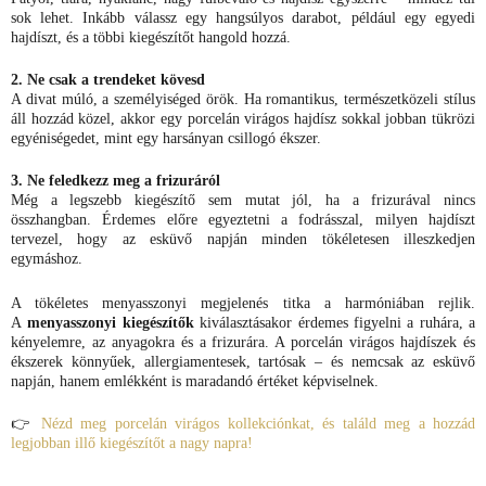
sok lehet. Inkább válassz egy hangsúlyos darabot, például egy egyedi
hajdíszt, és a többi kiegészítőt hangold hozzá.
2. Ne csak a trendeket kövesd
A divat múló, a személyiséged örök. Ha romantikus, természetközeli stílus
áll hozzád közel, akkor egy porcelán virágos hajdísz sokkal jobban tükrözi
egyéniségedet, mint egy harsányan csillogó ékszer.
3. Ne feledkezz meg a frizuráról
Még a legszebb kiegészítő sem mutat jól, ha a frizurával nincs
összhangban. Érdemes előre egyeztetni a fodrásszal, milyen hajdíszt
tervezel, hogy az esküvő napján minden tökéletesen illeszkedjen
egymáshoz.
A tökéletes menyasszonyi megjelenés titka a harmóniában rejlik.
A
menyasszonyi kiegészítők
kiválasztásakor érdemes figyelni a ruhára, a
kényelemre, az anyagokra és a frizurára. A porcelán virágos hajdíszek és
ékszerek könnyűek, allergiamentesek, tartósak – és nemcsak az esküvő
napján, hanem emlékként is maradandó értéket képviselnek.
👉
Nézd meg porcelán virágos kollekciónkat, és találd meg a hozzád
legjobban illő kiegészítőt a nagy napra!