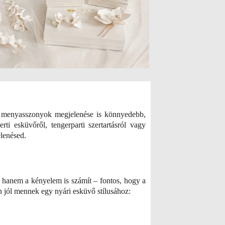
 a menyasszonyok megjelenése is könnyedebb,
ti esküvőről, tengerparti szertartásról vagy
elenésed.
, hanem a kényelem is számít – fontos, hogy a
ten jól mennek egy nyári esküvő stílusához: