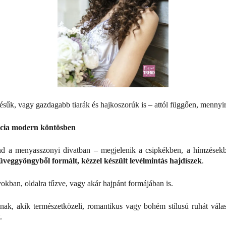
ésűk, vagy gazdagabb tiarák és hajkoszorúk is – attól függően, mennyir
ancia modern köntösben
d a menyasszonyi divatban – megjelenik a csipkékben, a hímzésekbe
üveggyöngyből formált, kézzel készült levélmintás hajdíszek
.
okban, oldalra tűzve, vagy akár hajpánt formájában is.
 akik természetközeli, romantikus vagy bohém stílusú ruhát választ
.