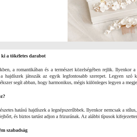
 ki a tökéletes darabot
kben, a romantikában és a természet közelségében rejlik. Ilyenkor
 hajdíszek játsszák az egyik legfontosabb szerepet. Legyen szó ker
ajékszer segít abban, hogy harmonikus, mégis különleges legyen a megj
öz?
észetes hatású hajdíszek a legnépszerűbbek. Ilyenkor nemcsak a stílus
ejbőrt, és biztos tartást adjon a frizurának. Az alábbi típusok kifejezet
hém szabadság