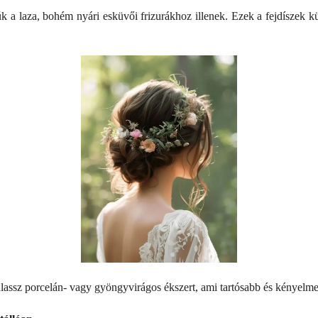
úk a laza, bohém nyári esküvői frizurákhoz illenek. Ezek a fejdíszek k
álassz porcelán- vagy gyöngyvirágos ékszert, ami tartósabb és kényelm