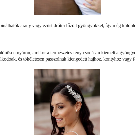
nálhatók arany vagy ezüst drótra fűzött gyöngyökkel, így még különle
lönösen nyáron, amikor a természetes fény csodásan kiemeli a gyöngy
kodóak, és tökéletesen passzolnak kiengedett hajhoz, kontyhoz vagy f