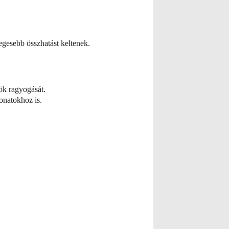
gesebb összhatást keltenek.
ök ragyogását.
onatokhoz is.