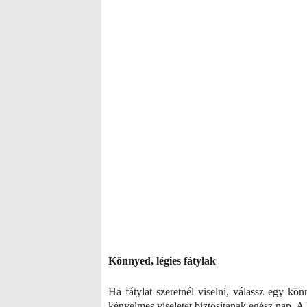
Könnyed, légies fátylak
Ha fátylat szeretnél viselni, válassz egy kö
kényelmes viseletet biztosítanak egész nap. A