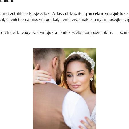
tállóan
rmészet ihlette kiegészítők. A kézzel készített
porcelán virágok
töké
l, ellentétben a friss virágokkal, nem hervadnak el a nyári hőségben, í
 orchideák vagy vadvirágokra emlékeztető kompozíciók is – szint