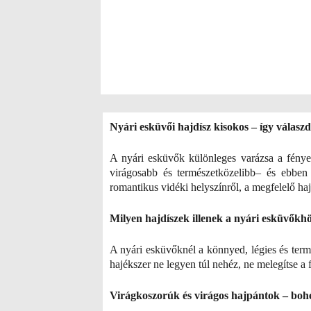
Nyári esküvői hajdísz kisokos – így válaszd
A nyári esküvők különleges varázsa a fénye
virágosabb és természetközelibb– és ebben a
romantikus vidéki helyszínről, a megfelelő h
Milyen hajdíszek illenek a nyári esküvőkh
A nyári esküvőknél a könnyed, légies és term
hajékszer ne legyen túl nehéz, ne melegítse a f
Virágkoszorúk és virágos hajpántok – bo