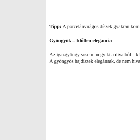
Tipp:
A porcelánvirágos díszek gyakran kombi
Gyöngyök – Időtlen elegancia
Az igazgyöngy sosem megy ki a divatból – kü
A gyöngyös hajdíszek elegánsak, de nem hival