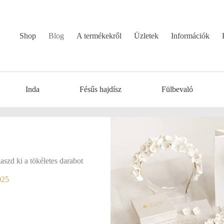
Shop
Blog
A termékekről
Üzletek
Információk
Inda
Fésűs hajdísz
Fülbevaló
aszd ki a tökéletes darabot
025