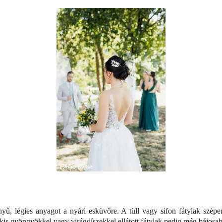
nnyű, légies anyagot a nyári esküvőre. A tüll vagy sifon fátylak szé
 kis gyöngyökkel vagy virágdíszekkel ellátott fátylak pedig még bájosab