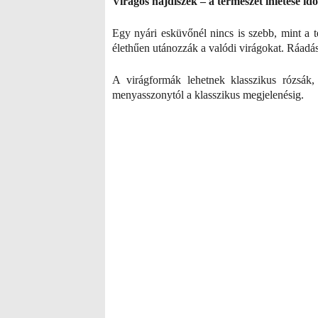
Virágos hajdíszek – a természet ihletése idő
Egy nyári esküvőnél nincs is szebb, mint a te
élethűen utánozzák a valódi virágokat. Ráadásu
A virágformák lehetnek klasszikus rózsák,
menyasszonytól a klasszikus megjelenésig.