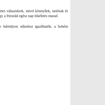
letes választások, mivel könnyűek, tartósak és
gy a frizurád egész nap tökéletes marad.
e bármilyen stílushoz igazíthatók, a bohém