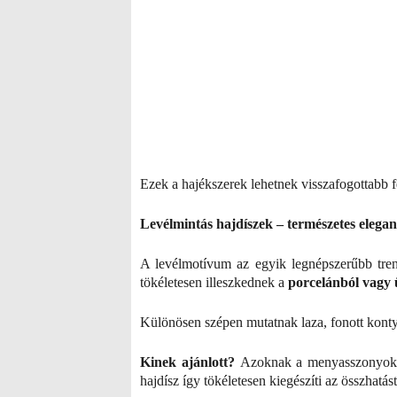
Ezek a hajékszerek lehetnek visszafogottabb f
Levélmintás hajdíszek – természetes eleg
A levélmotívum az egyik legnépszerűbb tren
tökéletesen illeszkednek a
porcelánból vagy 
Különösen szépen mutatnak laza, fonott konty
Kinek ajánlott?
Azoknak a menyasszonyoknak,
hajdísz így tökéletesen kiegészíti az összhatást