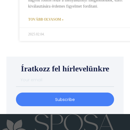
nagyon fontos része a menyasszonyi megjelenésnek, ezért
kiválasztására érdemes figyelmet fordítani.
TOVÁBB OLVASOM »
2025.02.04.
Íratkozz fel hírlevelünkre
Subscribe