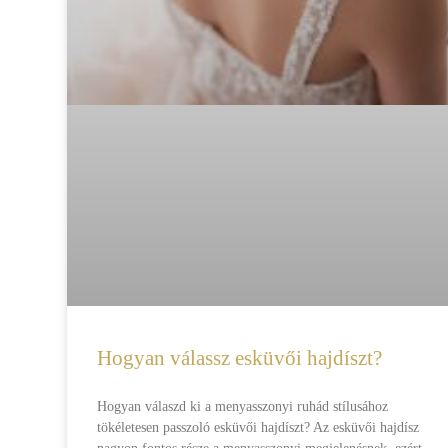
Hogyan válassz esküvői hajdíszt?
Hogyan válaszd ki a menyasszonyi ruhád stílusához
tökéletesen passzoló esküvői hajdíszt? Az esküvői hajdísz